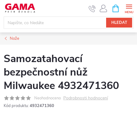
Přejít
NÁKUPNÍ
KOŠÍK
na
obsah
HLEDAT
Nože
Samozatahovací
bezpečnostní nůž
Milwaukee 4932471360
Podrobnosti hodnocení
Neohodnoceno
Kód produktu:
4932471360