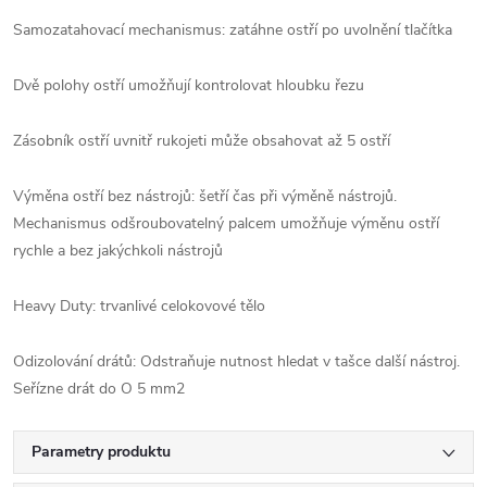
Samozatahovací mechanismus: zatáhne ostří po uvolnění tlačítka
Dvě polohy ostří umožňují kontrolovat hloubku řezu
Zásobník ostří uvnitř rukojeti může obsahovat až 5 ostří
Výměna ostří bez nástrojů: šetří čas při výměně nástrojů.
Mechanismus odšroubovatelný palcem umožňuje výměnu ostří
rychle a bez jakýchkoli nástrojů
Heavy Duty: trvanlivé celokovové tělo
Odizolování drátů: Odstraňuje nutnost hledat v tašce další nástroj.
Seřízne drát do O 5 mm2
Parametry produktu