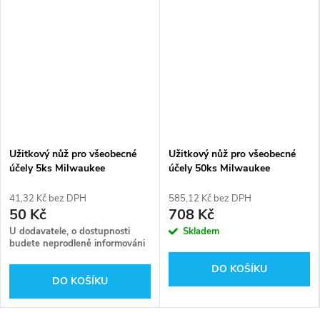
Užitkový nůž pro všeobecné
Užitkový nůž pro všeobecné
účely 5ks Milwaukee
účely 50ks Milwaukee
48221905
48221950
41,32 Kč bez DPH
585,12 Kč bez DPH
50 Kč
708 Kč
U dodavatele, o dostupnosti
Skladem
budete neprodleně informováni
DO KOŠÍKU
DO KOŠÍKU