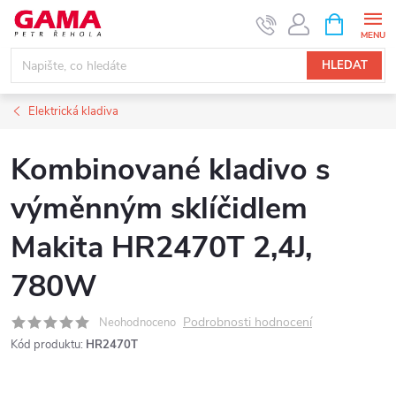
Přejít
NÁKUPNÍ
KOŠÍK
na
obsah
HLEDAT
Elektrická kladiva
Kombinované kladivo s
výměnným sklíčidlem
Makita HR2470T 2,4J,
780W
Podrobnosti hodnocení
Neohodnoceno
Kód produktu:
HR2470T