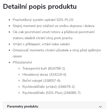
Detailní popis produktu
Prachotěsný systém upínání SDS-PLUS
Stejný moment pro otáčení ve směru doprava i doleva
Cik-cak povrstvení vinutí rotoru a přáškové povrstvení
statoru ideálně chrání stroj proti prachu
Vrtání s příklepem, vrtání nebo sekání
Omezovač momentu chrání uživatele a stroj před zpětným
rázem
Příslušenství
Transportní kufr (824799-1)
Hloubkový doraz (324219-0)
Boční rukojeť (158057-6)
Rychlosklíčidlo (vrtání) (194079-2)
Rychlosklíčidlo (SDS-Plus) (194080-7)
Parametry produktu