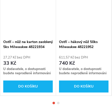
Ostří – nůž na karton zaoblený
Ostří – hákový nůž 50ks
5ks Milwaukee 48221934
Milwaukee 48221952
27,27 Kč bez DPH
611,57 Kč bez DPH
33 Kč
740 Kč
U dodavatele, o dostupnosti
U dodavatele, o dostupnosti
budete neprodleně informováni
budete neprodleně informováni
DO KOŠÍKU
DO KOŠÍKU