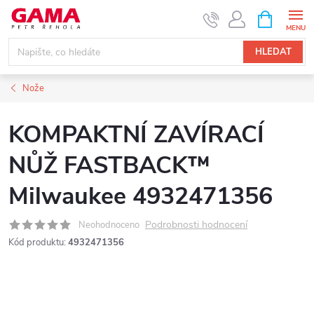
Přejít
NÁKUPNÍ
KOŠÍK
na
obsah
HLEDAT
Nože
KOMPAKTNÍ ZAVÍRACÍ
NŮŽ FASTBACK™
Milwaukee 4932471356
Podrobnosti hodnocení
Neohodnoceno
Kód produktu:
4932471356