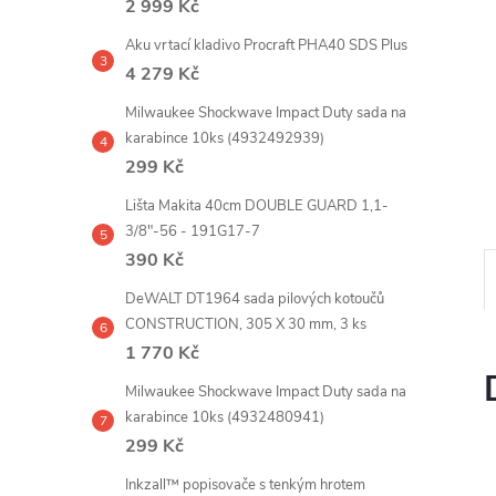
2 999 Kč
e
Aku vrtací kladivo Procraft PHA40 SDS Plus
l
4 279 Kč
Milwaukee Shockwave Impact Duty sada na
karabince 10ks (4932492939)
299 Kč
Lišta Makita 40cm DOUBLE GUARD 1,1-
3/8"-56 - 191G17-7
390 Kč
DeWALT DT1964 sada pilových kotoučů
CONSTRUCTION, 305 X 30 mm, 3 ks
1 770 Kč
Milwaukee Shockwave Impact Duty sada na
karabince 10ks (4932480941)
299 Kč
Inkzall™ popisovače s tenkým hrotem