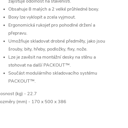
zajišťuje odolnost na staveništi.
Obsahuje 8 malých a 2 velké průhledné boxy.
Boxy lze vyklopit a zcela vyjmout.
Ergonomická rukojeť pro pohodlné držení a
přepravu.
Umožňuje skladovat drobné předměty, jako jsou
šrouby, bity, hřeby, podložky, fixy, nože.
Lze je zavěsit na montážní desky na stěnu a
stohovat na další PACKOUT™.
Součást modulárního skladovacího systému
PACKOUT™.
osnost (kg) -
22.7
ozměry (mm) -
170 x 500 x 386