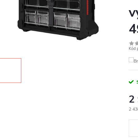
v
4
Kód 
2
2 43
Měr
cena