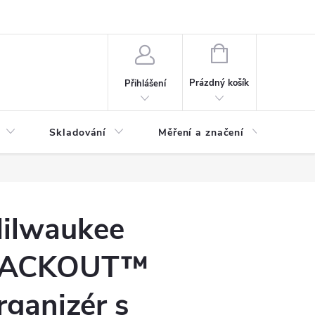
ervis
Novinky
NÁKUPNÍ
KOŠÍK
Prázdný košík
Přihlášení
Skladování
Měření a značení
Osv
ilwaukee
PACKOUT™
rganizér s