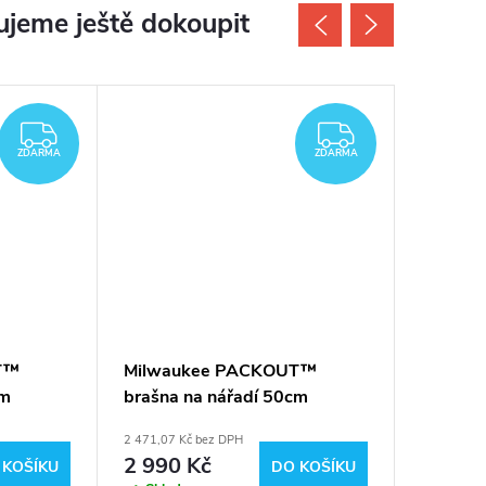
jeme ještě dokoupit
ZDARMA
ZDARMA
ZDARMA
ZDARMA
T™
Milwaukee PACKOUT™
Milwau
cm
brašna na nářadí 50cm
brašna 
4932464086
493246
2 471,07 Kč bez DPH
2 132,23 K
2 990 Kč
2 580
 KOŠÍKU
DO KOŠÍKU