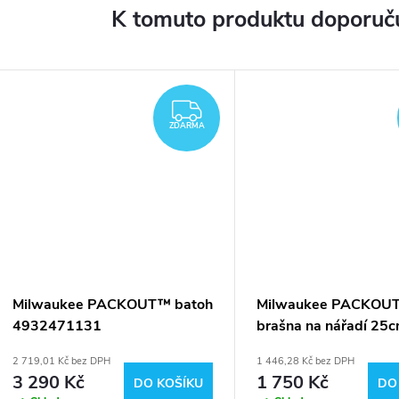
K tomuto produktu doporuču
ZDARMA
ZDARMA
Milwaukee PACKOUT™ batoh
Milwaukee PACKOU
4932471131
brašna na nářadí 25
4932464084
2 719,01 Kč bez DPH
1 446,28 Kč bez DPH
3 290 Kč
1 750 Kč
DO KOŠÍKU
DO