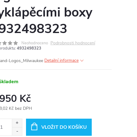
yklápěcími boxy
932498323
Podrobnosti hodnocení
Neohodnoceno
produktu:
4932498323
Detailní informace
Skladem
 950 Kč
8,02 Kč bez DPH
ná
:
VLOŽIT DO KOŠÍKU