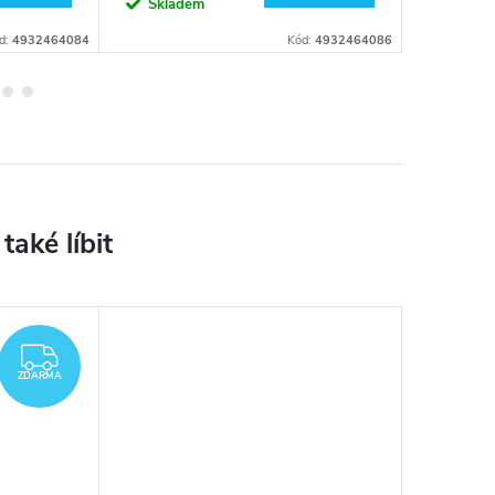
Skladem
Sklad
d:
4932464084
Kód:
4932464086
ZDARMA
ZDARMA