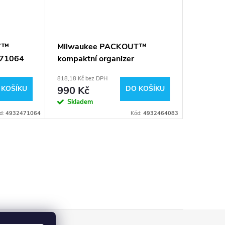
T™
Milwaukee PACKOUT™
471064
kompaktní organizer
4932464083
818,18 Kč bez DPH
 KOŠÍKU
990 Kč
DO KOŠÍKU
Skladem
d:
4932471064
Kód:
4932464083