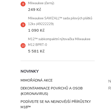
Milwaukee (černý)
249 Kč
Milwaukee SAWZALL™ sada pilových plátků
12ks (49222229)
1 090 Kč
M12™ subkompaktní nýtovačka Milwaukee
M12 BPRT-0
5 581 Kč
NOVINKY
MIMOŘÁDNÁ AKCE
N
R
DEKONTAMINACE POVRCHŮ A OSOB
(KORONAVIRUS)
PODÍVEJTE SE NA NEJNOVĚJŠÍ PŘÍRŮSTKY
M18™