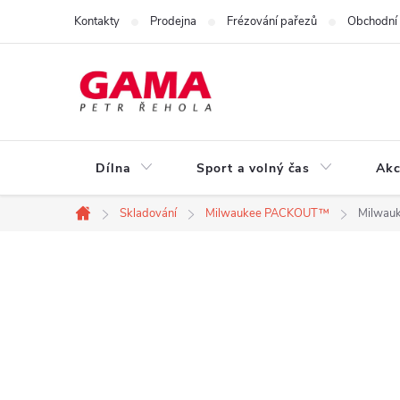
Přejít
Kontakty
Prodejna
Frézování pařezů
Obchodní
na
obsah
Dílna
Sport a volný čas
Akc
Skladování
Milwaukee PACKOUT™
Milwau
Domů
P
o
s