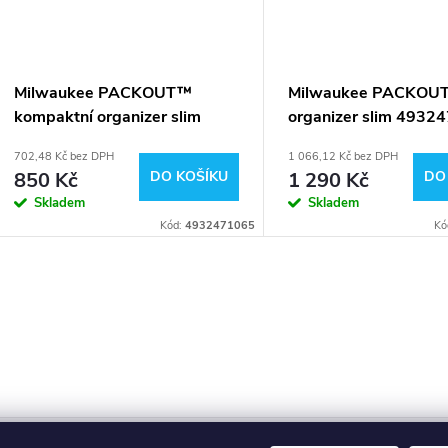
Milwaukee PACKOUT™
Milwaukee PACKOU
kompaktní organizer slim
organizer slim 4932
4932471065
702,48 Kč bez DPH
1 066,12 Kč bez DPH
850 Kč
DO KOŠÍKU
1 290 Kč
DO
Skladem
Skladem
Kód:
4932471065
Kó