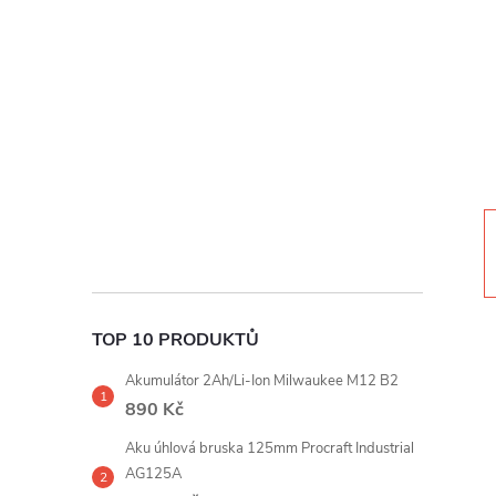
t
r
a
n
n
í
TOP 10 PRODUKTŮ
p
Akumulátor 2Ah/Li-Ion Milwaukee M12 B2
a
890 Kč
Aku úhlová bruska 125mm Procraft Industrial
n
AG125A