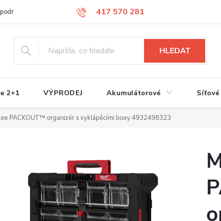
417 570 281
 podmínky
Podmínky ochrany osobních údajů
Jak nakupovat
S
HLEDAT
e 2+1
VÝPRODEJ
Akumulátorové
Síťové
kee PACKOUT™ organizér s vyklápěcími boxy 4932498323
M
o