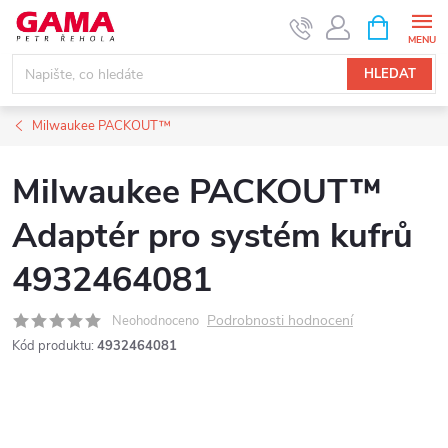
Přejít
NÁKUPNÍ
KOŠÍK
na
obsah
HLEDAT
Milwaukee PACKOUT™
Milwaukee PACKOUT™
Adaptér pro systém kufrů
4932464081
Podrobnosti hodnocení
Neohodnoceno
Kód produktu:
4932464081