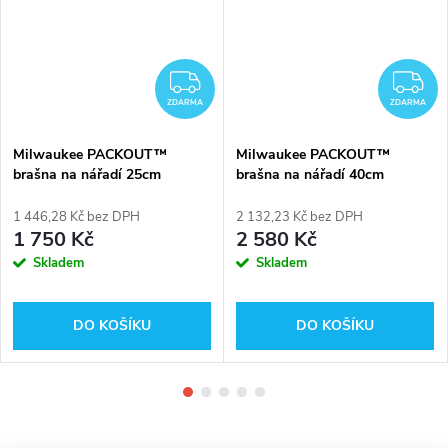
DARMA
ZDARMA
Z
ZDARMA
ZDARMA
Milwaukee PACKOUT™
Milwaukee PACKOUT™
brašna na nářadí 25cm
brašna na nářadí 40cm
4932464084
4932464085
1 446,28 Kč bez DPH
2 132,23 Kč bez DPH
1 750 Kč
2 580 Kč
Skladem
Skladem
DO KOŠÍKU
DO KOŠÍKU