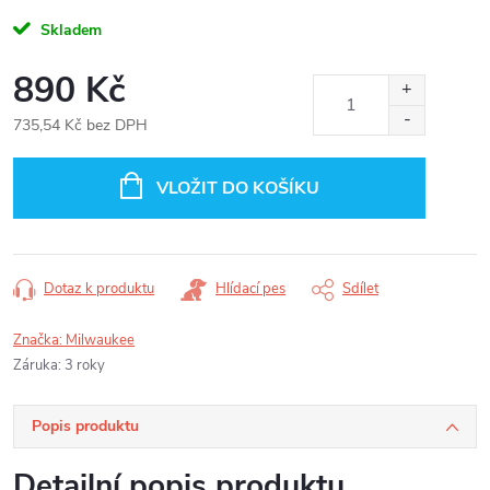
Skladem
890 Kč
735,54 Kč bez DPH
Měrná
cena:
VLOŽIT DO KOŠÍKU
Dotaz k produktu
Hlídací pes
Sdílet
Značka:
Milwaukee
Záruka
:
3 roky
Popis produktu
Detailní popis produktu