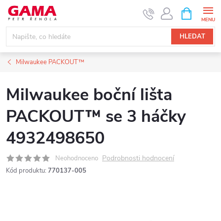
Přejít
NÁKUPNÍ
KOŠÍK
na
obsah
HLEDAT
Milwaukee PACKOUT™
Milwaukee boční lišta
PACKOUT™ se 3 háčky
4932498650
Podrobnosti hodnocení
Neohodnoceno
Kód produktu:
770137-005