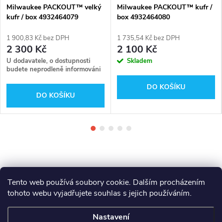
Milwaukee PACKOUT™ velký
Milwaukee PACKOUT™ kufr /
kufr / box 4932464079
box 4932464080
1 900,83 Kč bez DPH
1 735,54 Kč bez DPH
2 300 Kč
2 100 Kč
U dodavatele, o dostupnosti
Skladem
budete neprodleně informováni
DO KOŠÍKU
DO KOŠÍKU
Tento web používá soubory cookie. Dalším procházením
tohoto webu vyjadřujete souhlas s jejich používáním.
Z
Makita
Milwaukee
Festool
Nastavení