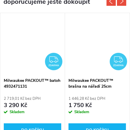
doporučujeme ještě dokoupit
DARMA
ZDARMA
Z
ZDARMA
ZDARMA
Milwaukee PACKOUT™ batoh
Milwaukee PACKOUT™
4932471131
brašna na nářadí 25cm
4932464084
2 719,01 Kč bez DPH
1 446,28 Kč bez DPH
3 290 Kč
1 750 Kč
Skladem
Skladem