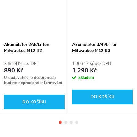
DARMA
Akumulátor 2Ah/Li-Ion
Akumulátor 3Ah/Li-Ion
Milwaukee M12 B2
Milwaukee M12 B3
735,54 Kč bez DPH
1 066,12 Kč bez DPH
890 Kč
1 290 Kč
U dodavatele, o dostupnosti
Skladem
budete neprodleně informováni
DO KOŠÍKU
DO KOŠÍKU