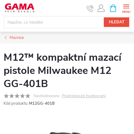
Přejít
NÁKUPNÍ
KOŠÍK
na
obsah
HLEDAT
Maznice
M12™ kompaktní mazací
pistole Milwaukee M12
GG-401B
Podrobnosti hodnocení
Neohodnoceno
Kód produktu:
M12GG-401B