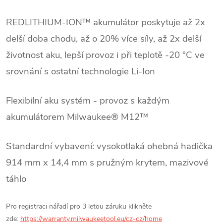
REDLITHIUM-ION™ akumulátor poskytuje až 2x
delší doba chodu, až o 20% více síly, až 2x delší
životnost aku, lepší provoz i při teplotě -20 °C ve
srovnání s ostatní technologie Li-Ion
Flexibilní aku systém - provoz s každým
akumulátorem Milwaukee® M12™
Standardní vybavení: vysokotlaká ohebná hadička
914 mm x 14,4 mm s pružným krytem, mazivové
táhlo
Pro registraci nářadí pro 3 letou záruku klikněte
zde:
https://warranty.milwaukeetool.eu/cz-cz/home