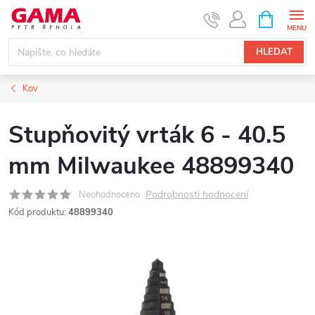
Přejít
NÁKUPNÍ
KOŠÍK
na
obsah
HLEDAT
Kov
Stupňovitý vrták 6 - 40.5
mm Milwaukee 48899340
Podrobnosti hodnocení
Neohodnoceno
Kód produktu:
48899340