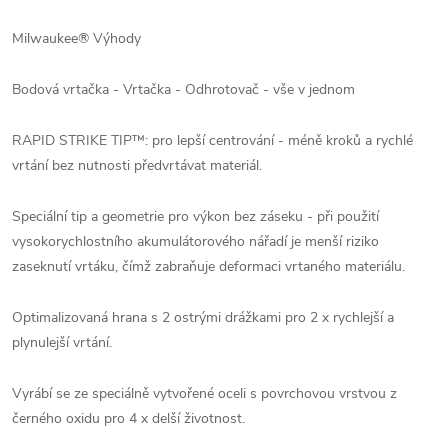
Milwaukee® Výhody
Bodová vrtačka - Vrtačka - Odhrotovač - vše v jednom
RAPID STRIKE TIP™: pro lepší centrování - méně kroků a rychlé
vrtání bez nutnosti předvrtávat materiál.
Speciální tip a geometrie pro výkon bez záseku - při použití
vysokorychlostního akumulátorového nářadí je menší riziko
zaseknutí vrtáku, čímž zabraňuje deformaci vrtaného materiálu.
Optimalizovaná hrana s 2 ostrými drážkami pro 2 x rychlejší a
plynulejší vrtání.
Vyrábí se ze speciálně vytvořené oceli s povrchovou vrstvou z
černého oxidu pro 4 x delší životnost.