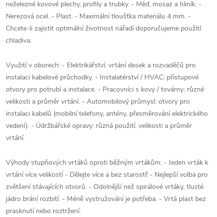
neželezné kovové plechy, profily a trubky. - Měď, mosaz a hliník. -
Nerezová ocel. - Plast. - Maximální tloušťka materiálu 4 mm. -
Chcete-li zajistit optimální životnost nářadí doporučujeme použití
chladiva.
Využití v oborech: - Elektrikářství: vrtání desek a rozvaděčů pro
instalaci kabelové průchodky. - Instalatérství / HVAC: přístupové
otvory pro potrubí a instalace. - Pracovníci s kovy / továrny: různé
velikosti a průměr vrtání. - Automobilový průmysl: otvory pro
instalaci kabelů (mobilní telefony, antény, přesměrování elektrického
vedení). - Údržbářské opravy: různá použití, velikosti a průměr
vrtání.
Výhody stupňových vrtáků oproti běžným vrtákům: - Jeden vrták k
vrtání více velikostí - Dělejte více a bez starostí! - Nejlepší volba pro
zvětšení stávajících otvorů. - Odolnější než spirálové vrtáky, tlusté
jádro brání rozbití. - Méně vystružování je potřeba. - Vrtá plast bez
prasknutí nebo roztržení.