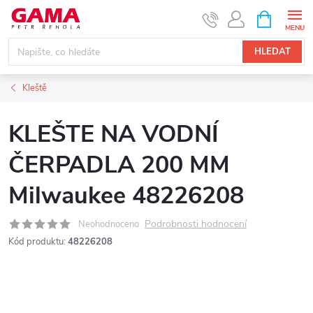
Přejít
NÁKUPNÍ
KOŠÍK
na
obsah
HLEDAT
Kleště
KLEŠTE NA VODNÍ
ČERPADLA 200 MM
Milwaukee 48226208
Podrobnosti hodnocení
Neohodnoceno
Kód produktu:
48226208