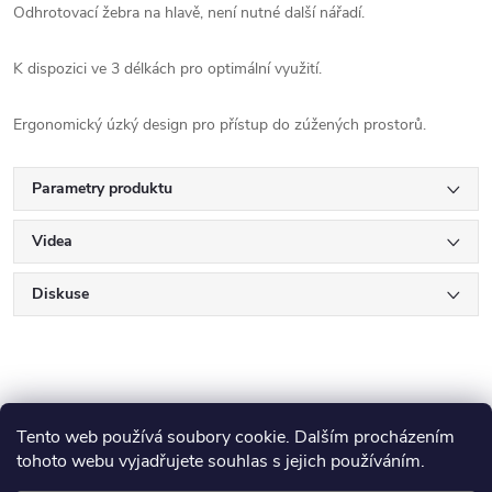
Odhrotovací žebra na hlavě, není nutné další nářadí.
K dispozici ve 3 délkách pro optimální využití.
Ergonomický úzký design pro přístup do zúžených prostorů.
Parametry produktu
Videa
Diskuse
Tento web používá soubory cookie. Dalším procházením
tohoto webu vyjadřujete souhlas s jejich používáním.
Z
Makita
Milwaukee
Festool