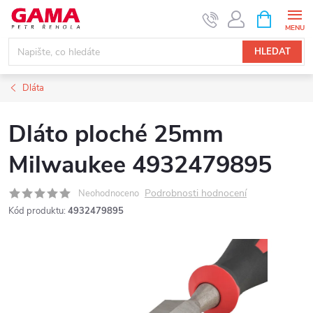
Přejít
NÁKUPNÍ
KOŠÍK
na
obsah
HLEDAT
Dláta
Dláto ploché 25mm
Milwaukee 4932479895
Podrobnosti hodnocení
Neohodnoceno
Kód produktu:
4932479895