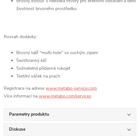
Brusný kotouč s několika otvory pro efektivní odsávání a delší
životnost brusného prostředku
Rozsah dodávky:
Brusný talíř "multi-hole" se suchým zipem
Šestihranný klíč
Snímatelná přídavná rukojeť
Textilní sáček na prach
Registrace na adrese
www.metabo-service.com
Více informací na
www.metabo.com/services
Parametry produktu
Diskuse