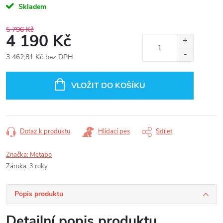
Skladem
5 796 Kč
4 190 Kč
3 462,81 Kč bez DPH
Měrná
cena:
VLOŽIT DO KOŠÍKU
Dotaz k produktu
Hlídací pes
Sdílet
Značka:
Metabo
Záruka
:
3 roky
Popis produktu
Detailní popis produktu