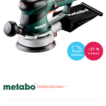
ZDARM
–27 %
5 796 Kč
ZDARMA
Detailní informace