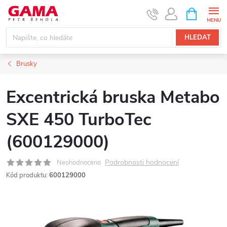
Přejít
NÁKUPNÍ
KOŠÍK
na
obsah
HLEDAT
Brusky
Excentrická bruska Metabo
SXE 450 TurboTec
(600129000)
Podrobnosti hodnocení
Neohodnoceno
Kód produktu:
600129000