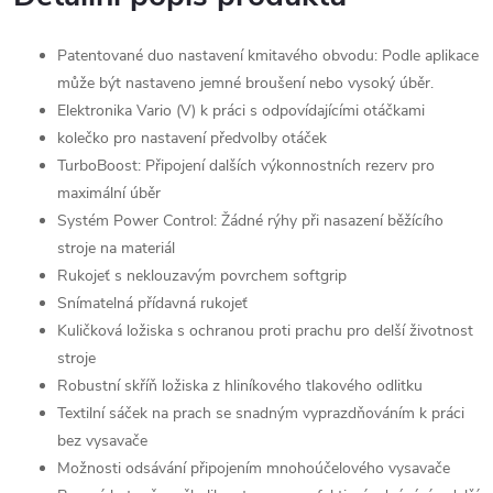
Patentované duo nastavení kmitavého obvodu: Podle aplikace
může být nastaveno jemné broušení nebo vysoký úběr.
Elektronika Vario (V) k práci s odpovídajícími otáčkami
kolečko pro nastavení předvolby otáček
TurboBoost: Připojení dalších výkonnostních rezerv pro
maximální úběr
Systém Power Control: Žádné rýhy při nasazení běžícího
stroje na materiál
Rukojeť s neklouzavým povrchem softgrip
Snímatelná přídavná rukojeť
Kuličková ložiska s ochranou proti prachu pro delší životnost
stroje
Robustní skříň ložiska z hliníkového tlakového odlitku
Textilní sáček na prach se snadným vyprazdňováním k práci
bez vysavače
Možnosti odsávání připojením mnohoúčelového vysavače