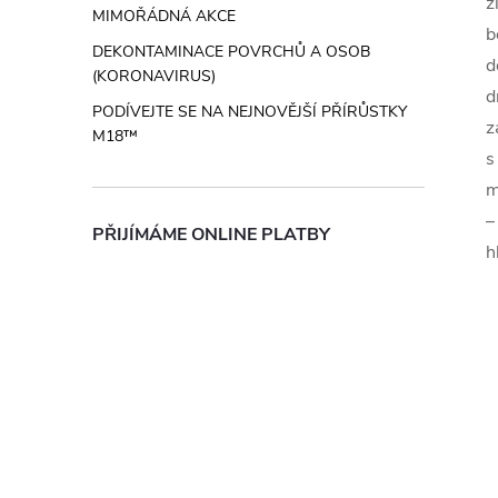
z
MIMOŘÁDNÁ AKCE
b
DEKONTAMINACE POVRCHŮ A OSOB
d
(KORONAVIRUS)
d
PODÍVEJTE SE NA NEJNOVĚJŠÍ PŘÍRŮSTKY
z
M18™
s
m
–
PŘIJÍMÁME ONLINE PLATBY
h