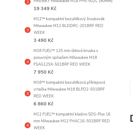
HŘEBÍKY Milwaukee M18 FFN-502C (90mm)
e
19 349 Kč
l
M12™ kompaktní bezuhlíkový šroubovák
Milwaukee M12 BLDDRC-201BRF RED
WEEK
3 490 Kč
M18 FUEL™ 125 mm úhlová bruska s
posuvným spínačem Milwaukee M18
FSAG125X-501BRF RED WEEK
7 950 Kč
M18™ kompaktní bezuhlíková příklepová
vrtačka Milwaukee M18 BLPD2-501BRF
RED WEEK
6 860 Kč
M12 FUEL™ kompaktní kladivo SDS-Plus 16
mm Milwaukee M12 FHAC16-501BRF RED
WEEK