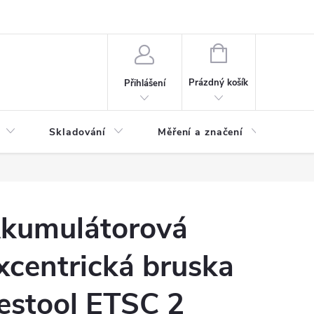
ervis
Novinky
NÁKUPNÍ
KOŠÍK
Prázdný košík
Přihlášení
Skladování
Měření a značení
Osv
kumulátorová
xcentrická bruska
estool ETSC 2