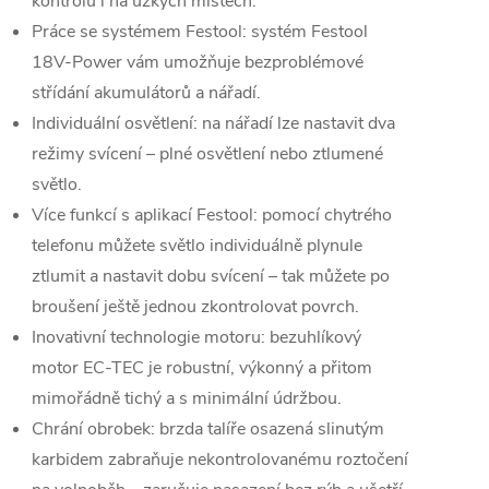
kontrolu i na úzkých místech.
Práce se systémem Festool: systém Festool
18V-Power vám umožňuje bezproblémové
střídání akumulátorů a nářadí.
Individuální osvětlení: na nářadí lze nastavit dva
režimy svícení – plné osvětlení nebo ztlumené
světlo.
Více funkcí s aplikací Festool: pomocí chytrého
telefonu můžete světlo individuálně plynule
ztlumit a nastavit dobu svícení – tak můžete po
broušení ještě jednou zkontrolovat povrch.
Inovativní technologie motoru: bezuhlíkový
motor EC-TEC je robustní, výkonný a přitom
mimořádně tichý a s minimální údržbou.
Chrání obrobek: brzda talíře osazená slinutým
karbidem zabraňuje nekontrolovanému roztočení