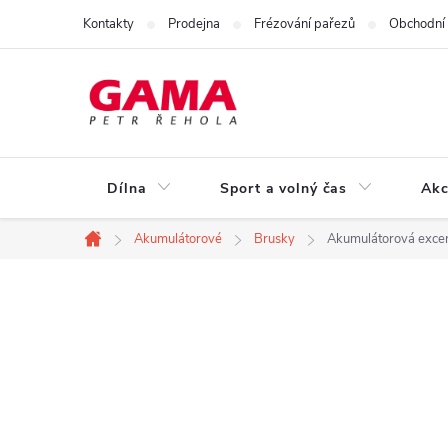
Přejít
Kontakty
Prodejna
Frézování pařezů
Obchodní
na
obsah
Dílna
Sport a volný čas
Akc
Akumulátorové
Brusky
Akumulátorová excen
Domů
P
o
s