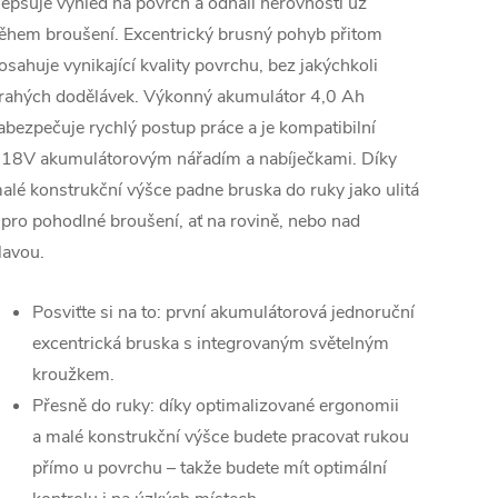
lepšuje výhled na povrch a odhalí nerovnosti už
ěhem broušení. Excentrický brusný pohyb přitom
osahuje vynikající kvality povrchu, bez jakýchkoli
rahých dodělávek. Výkonný akumulátor 4,0 Ah
abezpečuje rychlý postup práce a je kompatibilní
 18V akumulátorovým nářadím a nabíječkami. Díky
alé konstrukční výšce padne bruska do ruky jako ulitá
 pro pohodlné broušení, ať na rovině, nebo nad
lavou.
Posviťte si na to: první akumulátorová jednoruční
excentrická bruska s integrovaným světelným
kroužkem.
Přesně do ruky: díky optimalizované ergonomii
a malé konstrukční výšce budete pracovat rukou
přímo u povrchu – takže budete mít optimální