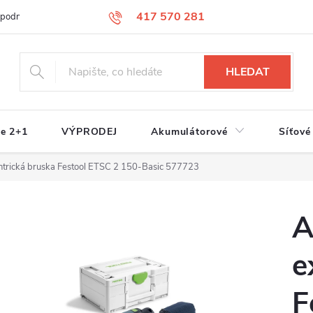
417 570 281
 podmínky
Podmínky ochrany osobních údajů
Jak nakupovat
S
HLEDAT
e 2+1
VÝPRODEJ
Akumulátorové
Síťové
trická bruska Festool ETSC 2 150-Basic 577723
A
e
F