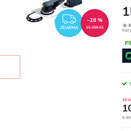
1
ZDARMA
–28 %
ZDARMA
15 268 Kč
Kód 
15 2
1
8 99
Měr