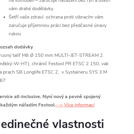
na volnoběh – zaručuje nasazení bez rýh a ušetří
vám drahé dodělávky.
Šetří vaše zdraví: ochrana proti vibracím vám
zaručuje příjemnou práci bez předčasné únavy
rukou
ozsah dodávky
rusný talíř M8 Ø 150 mm MULTI-JET-STREAM 2
měkký-W-HT), chránič Festool PR ETSC 2 150, vak
a prach SB Longlife ETSC 2, v Systaineru SYS 3 M
87
ervice all-inclusive. Nyní nový a pevně spojený
 každým nářadím Festool.
--> Více informací
Jedinečné vlastnosti