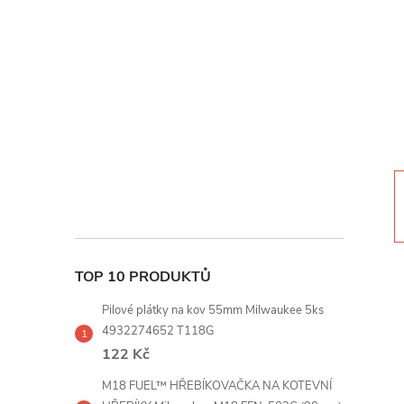
t
r
a
n
n
í
TOP 10 PRODUKTŮ
p
Pilové plátky na kov 55mm Milwaukee 5ks
a
4932274652 T118G
122 Kč
n
M18 FUEL™ HŘEBÍKOVAČKA NA KOTEVNÍ