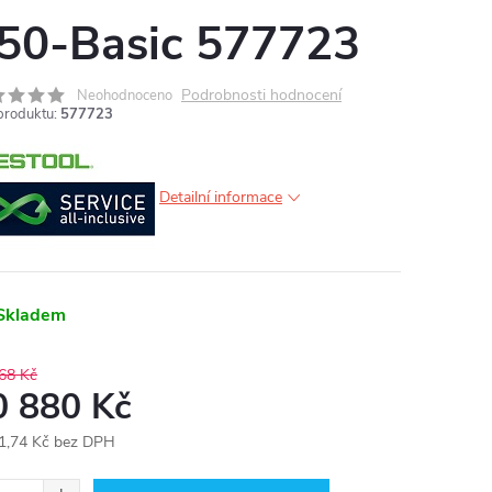
50-Basic 577723
Podrobnosti hodnocení
Neohodnoceno
produktu:
577723
Detailní informace
Skladem
68 Kč
0 880 Kč
1,74 Kč bez DPH
ná