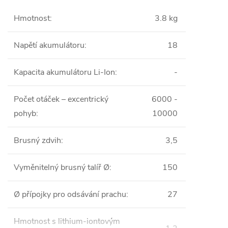
Hmotnost
:
3.8 kg
Napětí akumulátoru
:
18
Kapacita akumulátoru Li-Ion
:
-
Počet otáček – excentrický
6000 -
pohyb
:
10000
Brusný zdvih
:
3,5
Vyměnitelný brusný talíř Ø
:
150
Ø přípojky pro odsávání prachu
:
27
Hmotnost s lithium-iontovým