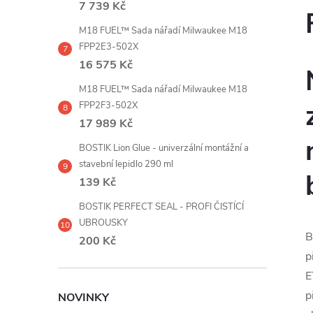
7 739 Kč
M18 FUEL™ Sada nářadí Milwaukee M18
FPP2E3-502X
16 575 Kč
M18 FUEL™ Sada nářadí Milwaukee M18
FPP2F3-502X
17 989 Kč
BOSTIK Lion Glue - univerzální montážní a
stavební lepidlo 290 ml
139 Kč
BOSTIK PERFECT SEAL - PROFI ČISTÍCÍ
UBROUSKY
B
200 Kč
p
E
p
NOVINKY