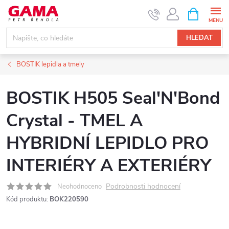
Přejít
NÁKUPNÍ
KOŠÍK
na
obsah
HLEDAT
BOSTIK lepidla a tmely
BOSTIK H505 Seal'N'Bond
Crystal - TMEL A
HYBRIDNÍ LEPIDLO PRO
INTERIÉRY A EXTERIÉRY
Podrobnosti hodnocení
Neohodnoceno
Kód produktu:
BOK220590