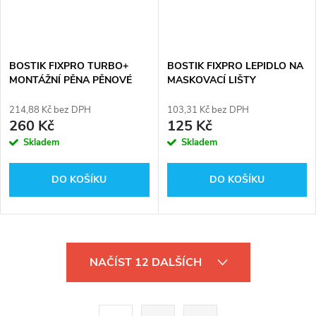
BOSTIK FIXPRO TURBO+
BOSTIK FIXPRO LEPIDLO NA
MONTÁŽNÍ PĚNA PĚNOVÉ
MASKOVACÍ LIŠTY
LEPIDLO
214,88 Kč bez DPH
103,31 Kč bez DPH
260 Kč
125 Kč
Skladem
Skladem
DO KOŠÍKU
DO KOŠÍKU
O
NAČÍST 12 DALŠÍCH
v
l
S