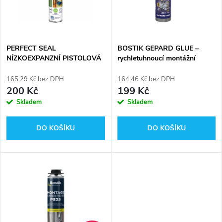
n
i
í
s
p
PERFECT SEAL
BOSTIK GEPARD GLUE –
NÍZKOEXPANZNÍ PISTOLOVÁ
rychletuhnoucí montážní
p
PĚNA NA OKNA A DVEŘE 750
lepidlo 290 ml
r
ml
165,29 Kč bez DPH
164,46 Kč bez DPH
r
200 Kč
199 Kč
o
Skladem
Skladem
o
d
DO KOŠÍKU
DO KOŠÍKU
d
u
u
k
k
t
t