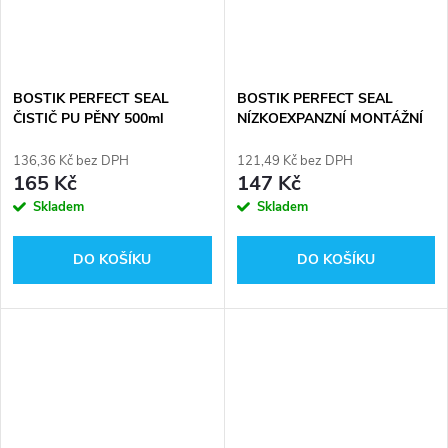
BOSTIK PERFECT SEAL
BOSTIK PERFECT SEAL
ČISTIČ PU PĚNY 500ml
NÍZKOEXPANZNÍ MONTÁŽNÍ
PĚNA NA OKNA A DVEŘE
700ml
136,36 Kč bez DPH
121,49 Kč bez DPH
165 Kč
147 Kč
Skladem
Skladem
DO KOŠÍKU
DO KOŠÍKU