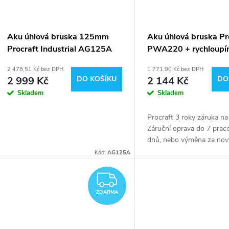
Aku úhlová bruska 125mm
Aku úhlová bruska Pr
Procraft Industrial AG125A
PWA220 + rychloupí
matice, 10x řezný ko
2 478,51 Kč bez DPH
1 771,90 Kč bez DPH
CD125x1.0b v kovov
2 999 Kč
DO KOŠÍKU
2 144 Kč
DO
Skladem
Skladem
Procraft 3 roky záruka n
Záruční oprava do 7 prac
dnů, nebo výměna za nov
Méně než 1% reklamací
Kód:
AG125A
ZDARMA
ZDARMA