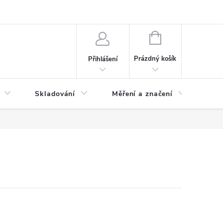
ervis
Novinky
NÁKUPNÍ
KOŠÍK
Prázdný košík
Přihlášení
Skladování
Měření a značení
Osv