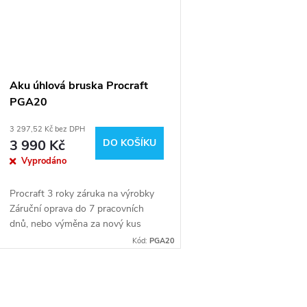
Aku úhlová bruska Procraft
PGA20
3 297,52 Kč bez DPH
3 990 Kč
DO KOŠÍKU
Vyprodáno
Procraft 3 roky záruka na výrobky
Záruční oprava do 7 pracovních
dnů, nebo výměna za nový kus
Méně než 1% reklamací
Kód:
PGA20
O