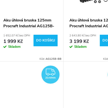
p
s
r
p
Aku úhlová bruska 125mm
Aku úhlová bruska 
o
Procraft Industrial AG125B-
Procraft Industrial 
r
bb (bez baterie a nabíječky)
1B-C
1 652,07 Kč bez DPH
2 643,80 Kč bez DPH
d
1 999 Kč
DO KOŠÍKU
3 199 Kč
DO
o
Skladem
Skladem
u
d
Kód:
AG125B-BB
Kód
k
u
ZDARMA
t
ZDARMA
k
ů
t
ů