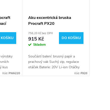
ocraft
Aku excentrická bruska
nací
Procraft PX20
touč
756,20 Kč bez DPH
ém boxu
 KOŠÍKU
915 Kč
DO KOŠÍKU
Skladem
a výrobky
Součástí balení: brusný papír a
ovních
prachový vak Suchý zip, regulace
ý kus
otáček Baterie: 20V Li-ion Otáčky
(min.-1) 11000 Průměr brusného
Kód:
PWA220
Kód:
PX20
kotouče (mm) 125 Průměr kmitání
(mm) 2,5...