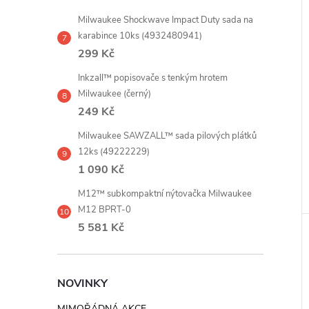
Milwaukee Shockwave Impact Duty sada na
karabince 10ks (4932480941)
299 Kč
Inkzall™ popisovače s tenkým hrotem
Milwaukee (černý)
249 Kč
Milwaukee SAWZALL™ sada pilových plátků
12ks (49222229)
1 090 Kč
M12™ subkompaktní nýtovačka Milwaukee
M12 BPRT-0
5 581 Kč
NOVINKY
MIMOŘÁDNÁ AKCE