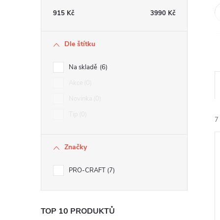
e
915
Kč
3990
Kč
l
Dle štítku
Na skladě
6
Akce
0
Novinka
0
Tip
0
7
Značky
PRO-CRAFT
7
í
i
TOP 10 PRODUKTŮ