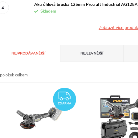
Aku úhlová bruska 125mm Procraft Industrial AG125A
Skladem
Zobrazit více produ
Ř
NEJPRODÁVANĚJŠÍ
NEJLEVNĚJŠÍ
a
položek celkem
z
V
e
ZDARMA
ý
ZDARMA
n
p