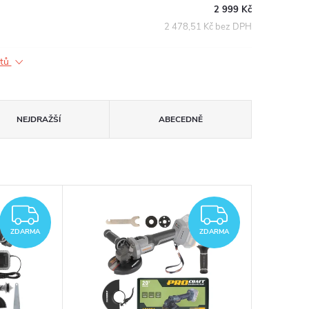
2 999 Kč
2 478,51 Kč bez DPH
ktů
NEJDRAŽŠÍ
ABECEDNĚ
ZDARMA
ZDARM
ZDARMA
ZDARMA