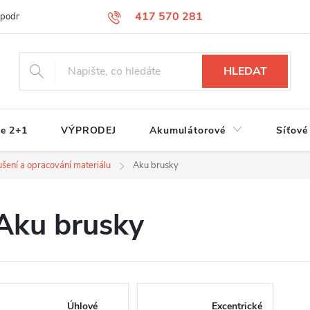
417 570 281
 podmínky
Podmínky ochrany osobních údajů
Jak nakupovat
S
HLEDAT
e 2+1
VÝPRODEJ
Akumulátorové
Síťové
ušení a opracování materiálu
Aku brusky
Aku brusky
Úhlové
Excentrické