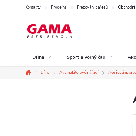
Přejít
Kontakty
Prodejna
Frézování pařezů
Obchodní
na
obsah
Dílna
Sport a volný čas
Akc
Dílna
Akumulátorové nářadí
Aku řezání, bro
Domů
P
o
s