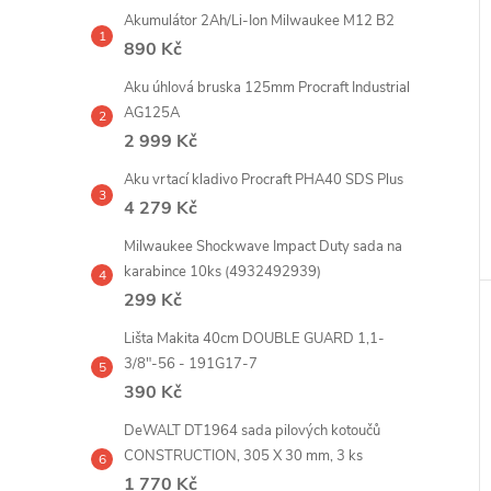
Akumulátor 2Ah/Li-Ion Milwaukee M12 B2
890 Kč
Aku úhlová bruska 125mm Procraft Industrial
AG125A
2 999 Kč
Aku vrtací kladivo Procraft PHA40 SDS Plus
4 279 Kč
Milwaukee Shockwave Impact Duty sada na
karabince 10ks (4932492939)
299 Kč
Lišta Makita 40cm DOUBLE GUARD 1,1-
3/8"-56 - 191G17-7
390 Kč
DeWALT DT1964 sada pilových kotoučů
CONSTRUCTION, 305 X 30 mm, 3 ks
1 770 Kč