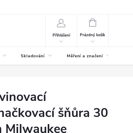
ervis
Novinky
NÁKUPNÍ
KOŠÍK
Prázdný košík
Přihlášení
Skladování
Měření a značení
Osv
vinovací
načkovací šňůra 30
 Milwaukee