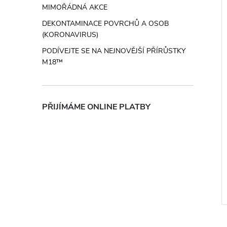
MIMOŘÁDNÁ AKCE
DEKONTAMINACE POVRCHŮ A OSOB
(KORONAVIRUS)
PODÍVEJTE SE NA NEJNOVĚJŠÍ PŘÍRŮSTKY
M18™
Zvětšovací
Milwaukee BEZPEČNOSTNÍ
í brýle +2,5
BRÝLE (šedé) 4932478907
PŘIJÍMÁME ONLINE PLATBY
čiré) 4932478912
DPH
256,20 Kč bez DPH
310 Kč
DO KOŠÍKU
DO KOŠÍKU
Skladem
Kód:
4932478912
Kód:
4932478907