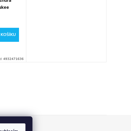
 šňůra
ukee
 KOŠÍKU
d:
4932471636