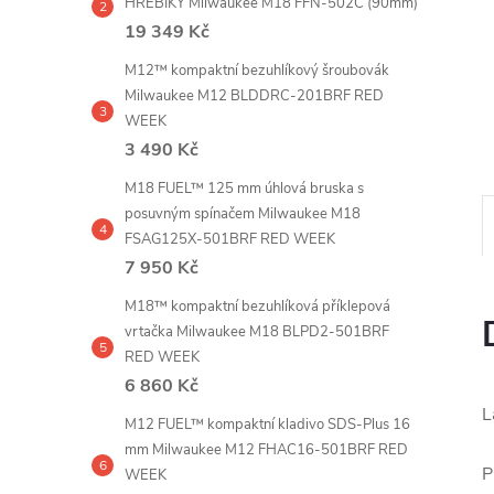
HŘEBÍKY Milwaukee M18 FFN-502C (90mm)
e
19 349 Kč
l
M12™ kompaktní bezuhlíkový šroubovák
Milwaukee M12 BLDDRC-201BRF RED
WEEK
3 490 Kč
M18 FUEL™ 125 mm úhlová bruska s
posuvným spínačem Milwaukee M18
FSAG125X-501BRF RED WEEK
7 950 Kč
M18™ kompaktní bezuhlíková příklepová
vrtačka Milwaukee M18 BLPD2-501BRF
RED WEEK
6 860 Kč
L
M12 FUEL™ kompaktní kladivo SDS-Plus 16
mm Milwaukee M12 FHAC16-501BRF RED
P
WEEK