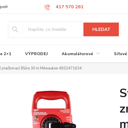
417 570 281
 podmínky
Podmínky ochrany osobních údajů
Jak nakupovat
S
HLEDAT
e 2+1
VÝPRODEJ
Akumulátorové
Síťové
í značkovací šňůra 30 m Milwaukee 4932471634
S
z
m