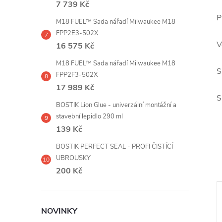
7 739 Kč
P
M18 FUEL™ Sada nářadí Milwaukee M18
FPP2E3-502X
V
16 575 Kč
M18 FUEL™ Sada nářadí Milwaukee M18
S
FPP2F3-502X
17 989 Kč
S
BOSTIK Lion Glue - univerzální montážní a
stavební lepidlo 290 ml
139 Kč
BOSTIK PERFECT SEAL - PROFI ČISTÍCÍ
UBROUSKY
200 Kč
e
NOVINKY