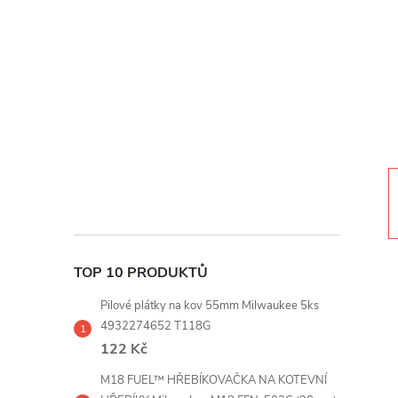
t
r
a
n
n
í
TOP 10 PRODUKTŮ
p
Pilové plátky na kov 55mm Milwaukee 5ks
a
4932274652 T118G
122 Kč
n
M18 FUEL™ HŘEBÍKOVAČKA NA KOTEVNÍ