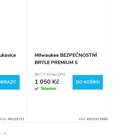
ukavice
Milwaukee BEZPEČNOSTNÍ
Milwauk
BRÝLE PREMIUM S
bezpečn
TĚSNĚNÍM (tónované s
dioptri
867,77 Kč bez DPH
413,22 Kč 
polarizací)
1 050 Kč
500 K
OBRAZIT
DO KOŠÍKU
Skladem
U dodavat
dostupnos
budete
neprodle
informová
Kód:
48229731
Kód:
4932471886