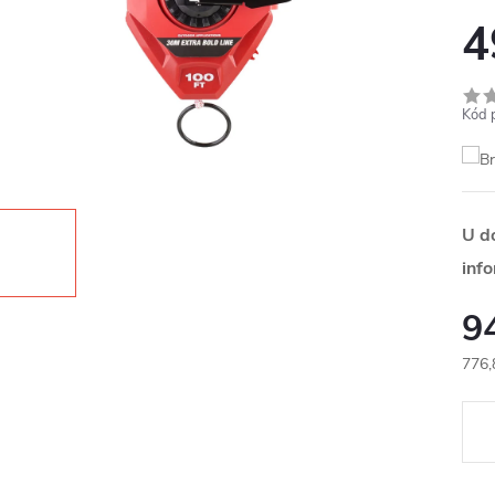
4
Kód 
U d
inf
9
776,
Měr
cena