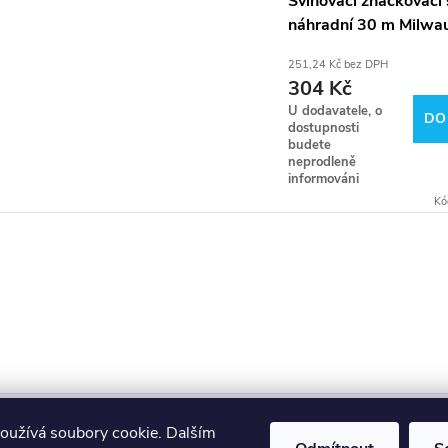
Svinovací značkovací
náhradní 30 m Milwa
4932471636
251,24 Kč bez DPH
304 Kč
U dodavatele, o
DO
dostupnosti
budete
neprodleně
informováni
Kó
Makita
Milwaukee
Festool
oužívá soubory cookie. Dalším