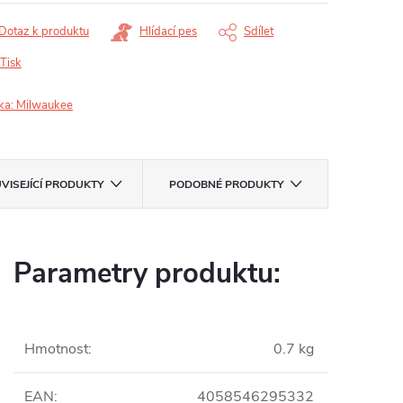
Dotaz k produktu
Hlídací pes
Sdílet
Tisk
ka:
Milwaukee
VISEJÍCÍ PRODUKTY
PODOBNÉ PRODUKTY
Parametry produktu:
Hmotnost
:
0.7 kg
EAN
:
4058546295332