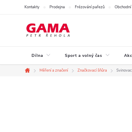
Přejít
Kontakty
Prodejna
Frézování pařezů
Obchodní
na
obsah
Dílna
Sport a volný čas
Akc
Měření a značení
Značkovací šňůra
Svinovac
Domů
P
o
s