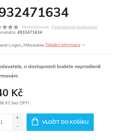
932471634
Podrobnosti hodnocení
Neohodnoceno
produktu:
4932471634
Detailní informace
odavatele, o dostupnosti budete neprodleně
ormováni
40 Kč
86 Kč bez DPH
ná
:
VLOŽIT DO KOŠÍKU