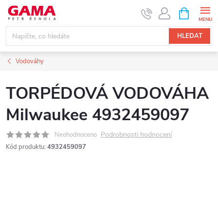
Přejít
NÁKUPNÍ
KOŠÍK
na
obsah
HLEDAT
Vodováhy
TORPÉDOVÁ VODOVÁHA
Milwaukee 4932459097
Podrobnosti hodnocení
Neohodnoceno
Kód produktu:
4932459097