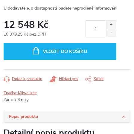
U dodavatele, o dostupnosti budete neprodleně informováni
12 548 Kč
10 370,25 Kč bez DPH
Měrná
cena:
VLOŽIT DO KOŠÍKU
Dotaz k produktu
Hlídací pes
Sdílet
Značka:
Milwaukee
Záruka
:
3 roky
Popis produktu
Detailní popis produktu