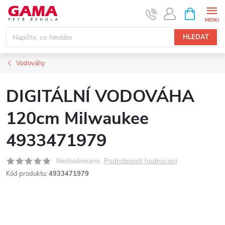
Přejít
NÁKUPNÍ
KOŠÍK
na
obsah
HLEDAT
Vodováhy
DIGITÁLNÍ VODOVÁHA
120cm Milwaukee
4933471979
Podrobnosti hodnocení
Neohodnoceno
Kód produktu:
4933471979