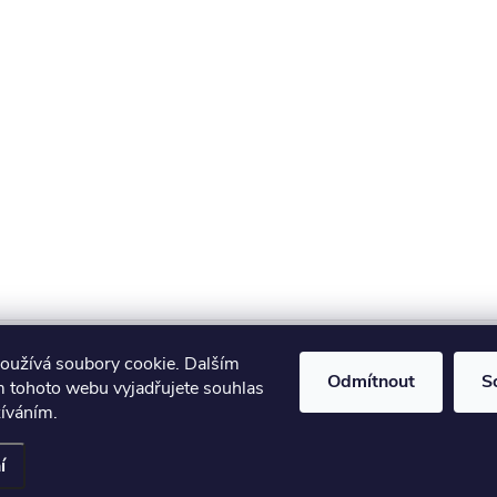
Makita
Milwaukee
Festool
oužívá soubory cookie. Dalším
Odmítnout
S
 tohoto webu vyjadřujete souhlas
žíváním.
í