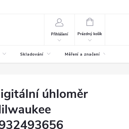
ervis
Novinky
NÁKUPNÍ
KOŠÍK
Prázdný košík
Přihlášení
Skladování
Měření a značení
Osv
igitální úhloměr
ilwaukee
932493656