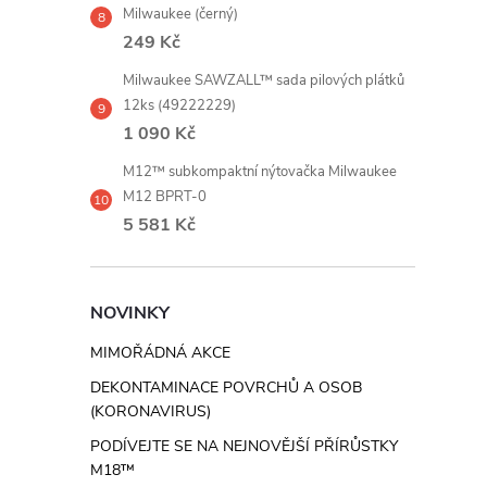
Milwaukee (černý)
249 Kč
Milwaukee SAWZALL™ sada pilových plátků
12ks (49222229)
1 090 Kč
M12™ subkompaktní nýtovačka Milwaukee
M12 BPRT-0
5 581 Kč
NOVINKY
MIMOŘÁDNÁ AKCE
DEKONTAMINACE POVRCHŮ A OSOB
(KORONAVIRUS)
PODÍVEJTE SE NA NEJNOVĚJŠÍ PŘÍRŮSTKY
M18™