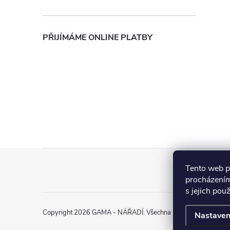
PŘIJÍMÁME ONLINE PLATBY
Z
Tento web p
á
procházením
s jejich pou
p
Copyright 2026
GAMA - NÁŘADÍ
. Všechna práva vyhrazena.
Nastaven