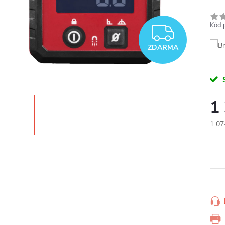
Kód 
ZDAR
ZDARMA
1
1 07
Měr
cena