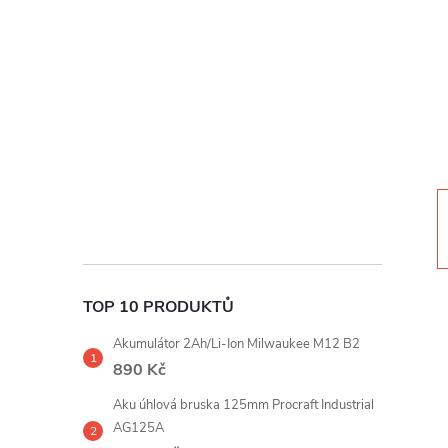
t
r
a
n
n
í
TOP 10 PRODUKTŮ
p
Akumulátor 2Ah/Li-Ion Milwaukee M12 B2
a
890 Kč
Aku úhlová bruska 125mm Procraft Industrial
n
AG125A