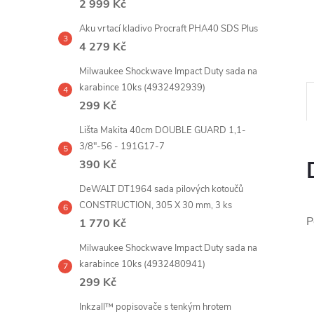
2 999 Kč
e
Aku vrtací kladivo Procraft PHA40 SDS Plus
l
4 279 Kč
Milwaukee Shockwave Impact Duty sada na
karabince 10ks (4932492939)
299 Kč
Lišta Makita 40cm DOUBLE GUARD 1,1-
3/8"-56 - 191G17-7
390 Kč
DeWALT DT1964 sada pilových kotoučů
CONSTRUCTION, 305 X 30 mm, 3 ks
P
1 770 Kč
Milwaukee Shockwave Impact Duty sada na
karabince 10ks (4932480941)
299 Kč
Inkzall™ popisovače s tenkým hrotem