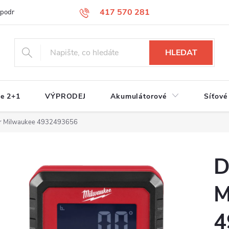
417 570 281
 podmínky
Podmínky ochrany osobních údajů
Jak nakupovat
S
HLEDAT
e 2+1
VÝPRODEJ
Akumulátorové
Síťové
měr Milwaukee 4932493656
D
M
4