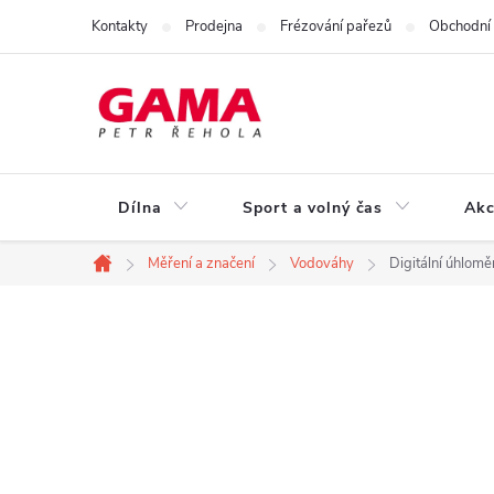
Přejít
Kontakty
Prodejna
Frézování pařezů
Obchodní
na
obsah
Dílna
Sport a volný čas
Akc
Měření a značení
Vodováhy
Digitální úhlo
Domů
P
o
s