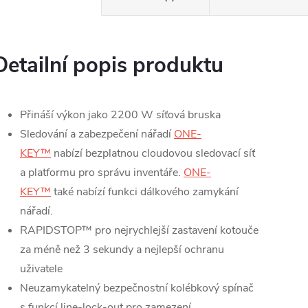
Detailní popis produktu
Přináší výkon jako 2200 W síťová bruska
Sledování a zabezpečení nářadí
ONE-
KEY™
nabízí bezplatnou cloudovou sledovací síť
a platformu pro správu inventáře.
ONE-
KEY™
také nabízí funkci dálkového zamykání
nářadí.
RAPIDSTOP™ pro nejrychlejší zastavení kotouče
za méně než 3 sekundy a nejlepší ochranu
uživatele
Neuzamykatelný bezpečnostní kolébkový spínač
s funkcí line-lock-out pro zamezení