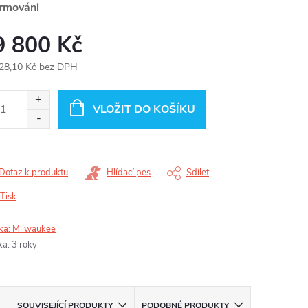
ormováni
9 800 Kč
28,10 Kč bez DPH
ná
:
VLOŽIT DO KOŠÍKU
Dotaz k produktu
Hlídací pes
Sdílet
Tisk
ka:
Milwaukee
ka
:
3 roky
SOUVISEJÍCÍ PRODUKTY
PODOBNÉ PRODUKTY