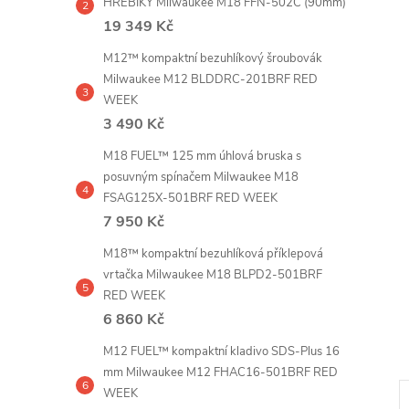
HŘEBÍKY Milwaukee M18 FFN-502C (90mm)
e
19 349 Kč
l
M12™ kompaktní bezuhlíkový šroubovák
Milwaukee M12 BLDDRC-201BRF RED
WEEK
3 490 Kč
M18 FUEL™ 125 mm úhlová bruska s
posuvným spínačem Milwaukee M18
FSAG125X-501BRF RED WEEK
7 950 Kč
M18™ kompaktní bezuhlíková příklepová
vrtačka Milwaukee M18 BLPD2-501BRF
RED WEEK
6 860 Kč
M12 FUEL™ kompaktní kladivo SDS-Plus 16
mm Milwaukee M12 FHAC16-501BRF RED
WEEK