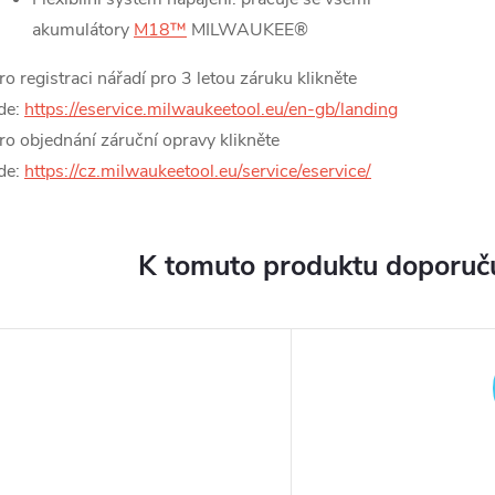
akumulátory
M18™
MILWAUKEE®
ro registraci nářadí pro 3 letou záruku klikněte
de:
https://eservice.milwaukeetool.eu/en-gb/landing
ro objednání záruční opravy klikněte
de:
https://cz.milwaukeetool.eu/service/eservice/
K tomuto produktu doporuču
ARMA