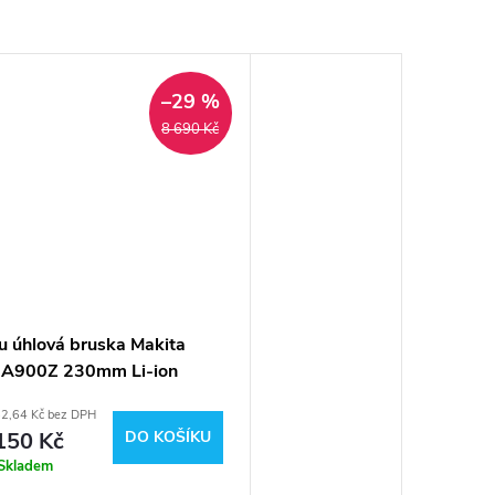
–29 %
A
8 690 Kč
u úhlová bruska Makita
A900Z 230mm Li-ion
18V
2,64 Kč bez DPH
150 Kč
DO KOŠÍKU
Skladem