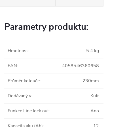
Parametry produktu:
Hmotnost
:
5.4 kg
EAN
:
4058546360658
Průměr kotouče
:
230mm
Dodávaný v
:
Kufr
Funkce Line lock out
:
Ano
Kapacita aku (Ah)
:
12