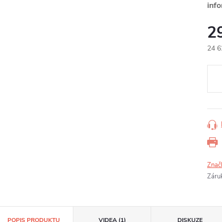
inf
2
24 6
Měr
cena
Znač
Záru
POPIS PRODUKTU
VIDEA (1)
DISKUZE