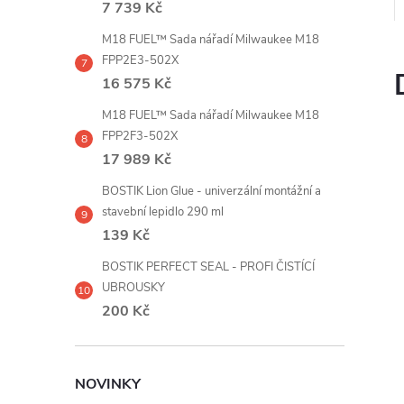
7 739 Kč
M18 FUEL™ Sada nářadí Milwaukee M18
FPP2E3-502X
16 575 Kč
M18 FUEL™ Sada nářadí Milwaukee M18
FPP2F3-502X
17 989 Kč
BOSTIK Lion Glue - univerzální montážní a
stavební lepidlo 290 ml
139 Kč
BOSTIK PERFECT SEAL - PROFI ČISTÍCÍ
UBROUSKY
200 Kč
NOVINKY