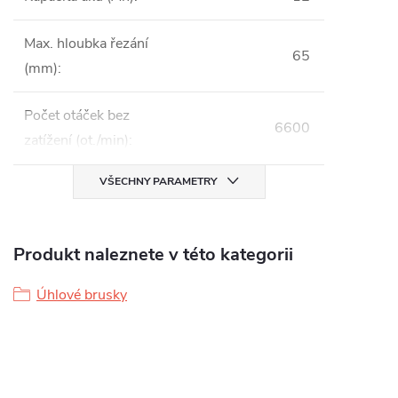
Max. hloubka řezání
65
(mm)
:
Počet otáček bez
6600
zatížení (ot./min)
:
VŠECHNY PARAMETRY
Produkt naleznete v této kategorii
Úhlové brusky