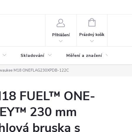
ervis
Novinky
NÁKUPNÍ
KOŠÍK
Prázdný košík
Přihlášení
Skladování
Měření a značení
Osv
Milwaukee M18 ONEFLAG230XPDB-122C
18 FUEL™ ONE-
EY™ 230 mm
hlová bruska s