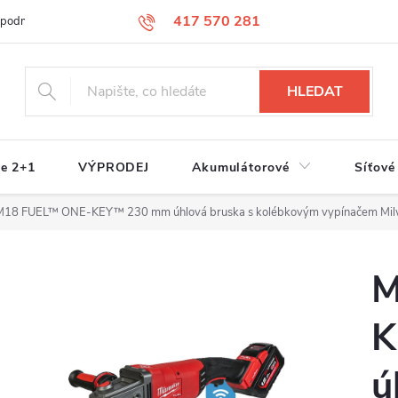
417 570 281
 podmínky
Podmínky ochrany osobních údajů
Jak nakupovat
S
HLEDAT
e 2+1
VÝPRODEJ
Akumulátorové
Síťové
M18 FUEL™ ONE-KEY™ 230 mm úhlová bruska s kolébkovým vypínačem 
M
K
ú