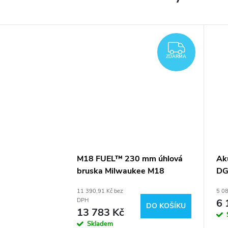
ZDARM
ZDARMA
M18 FUEL™ 230 mm úhlová
Ak
bruska Milwaukee M18
DG
FLAG230XPDB-0C
2x
11 390,91 Kč bez
5 08
6 
DPH
DO KOŠÍKU
13 783 Kč
Skladem