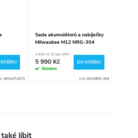
a
Sada akumulátorů a nabíječky
Sada ak
Milwaukee M12 NRG-304
Milwau
4 950,41 Kč bez DPH
7 016,53 K
5 990 Kč
8 490
 KOŠÍKU
DO KOŠÍKU
Skladem
Sklad
d:
4932472073
Kód:
M12NRG-304