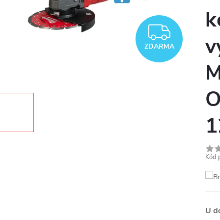
k
ZDAR
v
ZDARMA
M
O
1
Kód 
U d