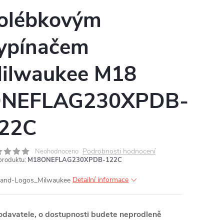
olébkovým
MA
ypínačem
ilwaukee M18
NEFLAG230XPDB-
22C
Podrobnosti hodnocení
Neohodnoceno
produktu:
M18ONEFLAG230XPDB-122C
Detailní informace
odavatele, o dostupnosti budete neprodleně