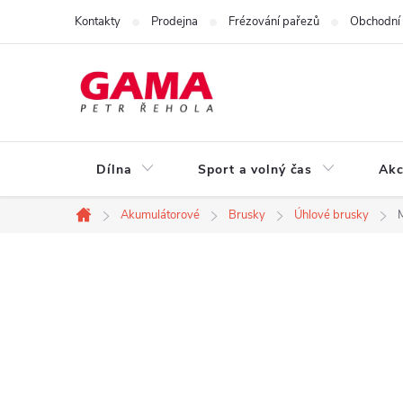
Přejít
Kontakty
Prodejna
Frézování pařezů
Obchodní
na
obsah
Dílna
Sport a volný čas
Akc
Akumulátorové
Brusky
Úhlové brusky
Domů
P
o
s