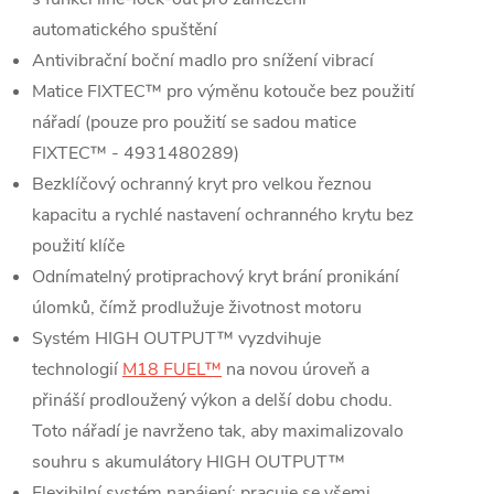
automatického spuštění
Antivibrační boční madlo pro snížení vibrací
Matice FIXTEC™ pro výměnu kotouče bez použití
nářadí (pouze pro použití se sadou matice
FIXTEC™ - 4931480289)
Bezklíčový ochranný kryt pro velkou řeznou
kapacitu a rychlé nastavení ochranného krytu bez
použití klíče
Odnímatelný protiprachový kryt brání pronikání
úlomků, čímž prodlužuje životnost motoru
Systém HIGH OUTPUT™ vyzdvihuje
technologií
M18 FUEL™
na novou úroveň a
přináší prodloužený výkon a delší dobu chodu.
Toto nářadí je navrženo tak, aby maximalizovalo
souhru s akumulátory HIGH OUTPUT™
Flexibilní systém napájení: pracuje se všemi