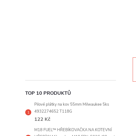
t
r
a
n
n
í
TOP 10 PRODUKTŮ
p
Pilové plátky na kov 55mm Milwaukee 5ks
a
4932274652 T118G
122 Kč
n
M18 FUEL™ HŘEBÍKOVAČKA NA KOTEVNÍ