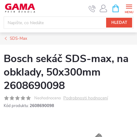
Přejít
NÁKUPNÍ
KOŠÍK
na
obsah
HLEDAT
SDS-Max
Bosch sekáč SDS-max, na
obklady, 50x300mm
2608690098
Podrobnosti hodnocení
Neohodnoceno
Kód produktu:
2608690098