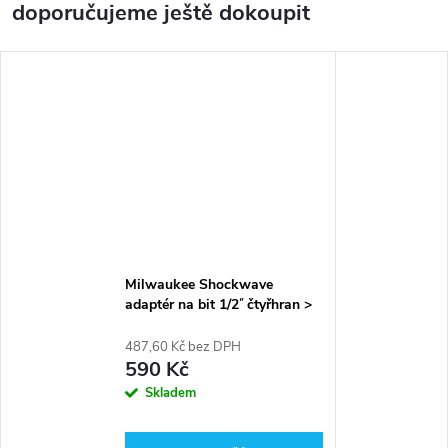
doporučujeme ještě dokoupit
Milwaukee Shockwave
adaptér na bit 1/2˝ čtyřhran >
1/4˝F Hex 4932471828
487,60 Kč bez DPH
590 Kč
Skladem