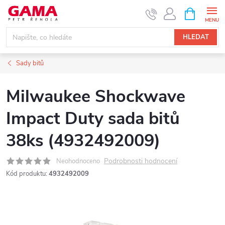
Přejít
NÁKUPNÍ
KOŠÍK
na
obsah
HLEDAT
Sady bitů
Milwaukee Shockwave
Impact Duty sada bitů
38ks (4932492009)
Podrobnosti hodnocení
Neohodnoceno
Kód produktu:
4932492009