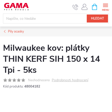
Přejít
NÁKUPNÍ
KOŠÍK
na
obsah
HLEDAT
Pily ocasky
Milwaukee kov: plátky
THIN KERF SIH 150 x 14
Tpi - 5ks
Podrobnosti hodnocení
Neohodnoceno
Kód produktu:
48004182