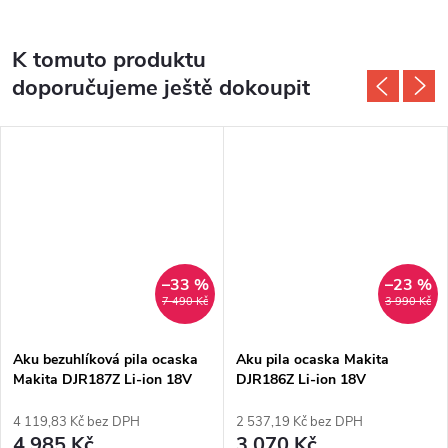
K tomuto produktu
doporučujeme ještě dokoupit
–33 %
–23 %
7 490 Kč
3 990 Kč
Aku bezuhlíková pila ocaska
Aku pila ocaska Makita
Makita DJR187Z Li-ion 18V
DJR186Z Li-ion 18V
4 119,83 Kč bez DPH
2 537,19 Kč bez DPH
4 985 Kč
3 070 Kč