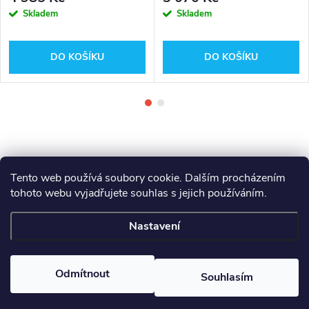
Skladem
Skladem
DO KOŠÍKU
DO KOŠÍKU
Tento web používá soubory cookie. Dalším procházením
tohoto webu vyjadřujete souhlas s jejich používáním.
Z
Makita
Milwaukee
Festool
Nastavení
á
Copyright 2026
GAMA - NÁŘADÍ
. Všechna práva vyhrazena.
p
Odmítnout
Souhlasím
Vytvořil Shoptet