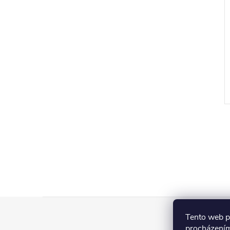
Z
Tento web p
procházením