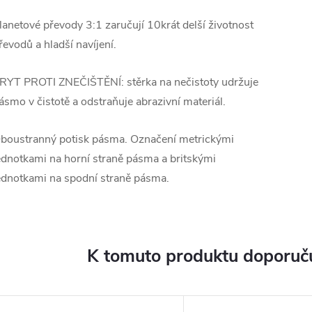
lanetové převody 3:1 zaručují 10krát delší životnost
řevodů a hladší navíjení.
RYT PROTI ZNEČIŠTĚNÍ: stěrka na nečistoty udržuje
ásmo v čistotě a odstraňuje abrazivní materiál.
boustranný potisk pásma. Označení metrickými
ednotkami na horní straně pásma a britskými
ednotkami na spodní straně pásma.
K tomuto produktu doporuču