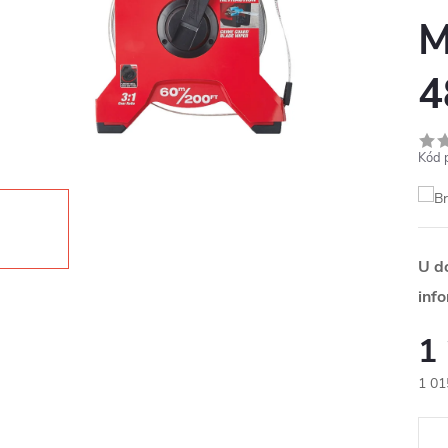
M
4
Kód 
U d
inf
1
1 01
Měr
cena