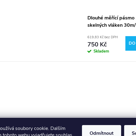
Dlouhé měřící pásmo 
skelných vláken 30m
Milwaukee 4822533
619,83 Kč bez DPH
750 Kč
DO
Skladem
Makita
Milwaukee
Festool
oužívá soubory cookie. Dalším
Odmítnout
S
 tohoto webu vyjadřujete souhlas