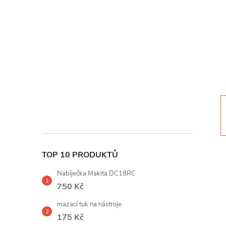
t
r
a
n
n
í
TOP 10 PRODUKTŮ
p
Nabíječka Makita DC18RC
a
750 Kč
mazací tuk na nástroje
n
175 Kč