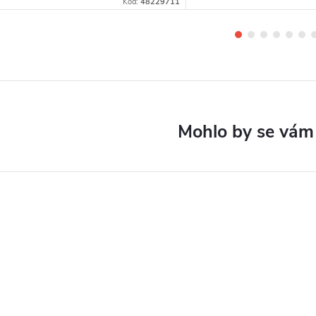
Kód:
48229711