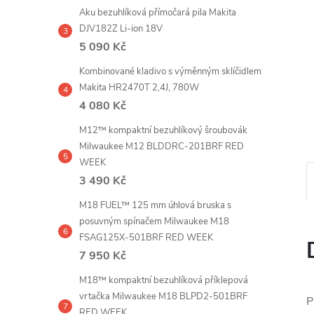
e
Aku bezuhlíková přímočará pila Makita
DJV182Z Li-ion 18V
l
5 090 Kč
Kombinované kladivo s výměnným sklíčidlem
Makita HR2470T 2,4J, 780W
4 080 Kč
M12™ kompaktní bezuhlíkový šroubovák
Milwaukee M12 BLDDRC-201BRF RED
WEEK
3 490 Kč
M18 FUEL™ 125 mm úhlová bruska s
posuvným spínačem Milwaukee M18
FSAG125X-501BRF RED WEEK
7 950 Kč
M18™ kompaktní bezuhlíková příklepová
vrtačka Milwaukee M18 BLPD2-501BRF
P
RED WEEK