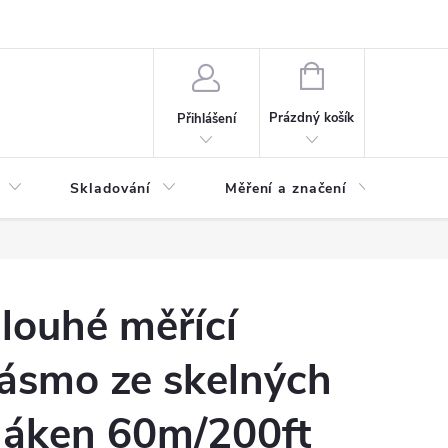
ervis
Novinky
NÁKUPNÍ
KOŠÍK
Prázdný košík
Přihlášení
Skladování
Měření a značení
Osv
louhé měřící
ásmo ze skelných
láken 60m/200ft