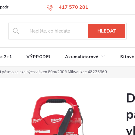
417 570 281
 podmínky
Podmínky ochrany osobních údajů
Jak nakupovat
S
HLEDAT
e 2+1
VÝPRODEJ
Akumulátorové
Síťové
cí pásmo ze skelných vláken 60m/200ft Milwaukee 48225360
D
p
v