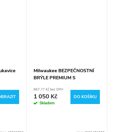
ukavice
Milwaukee BEZPEČNOSTNÍ
Milwauk
BRÝLE PREMIUM S
bezpečn
TĚSNĚNÍM (tónované s
dioptri
867,77 Kč bez DPH
413,22 Kč 
polarizací)
1 050 Kč
500 K
OBRAZIT
DO KOŠÍKU
Skladem
U dodavat
dostupnos
budete
neprodle
informová