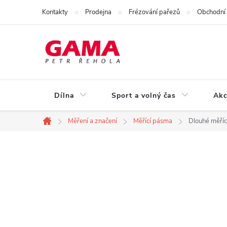
Přejít
Kontakty
Prodejna
Frézování pařezů
Obchodní
na
obsah
Dílna
Sport a volný čas
Akc
Měření a značení
Měřící pásma
Dlouhé měří
Domů
P
o
s