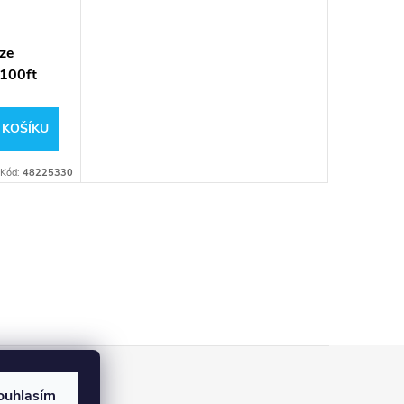
ze
/100ft
0
 KOŠÍKU
Kód:
48225330
ouhlasím