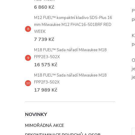
6 860 Kč
P
M12 FUEL™ kompaktní kladivo SDS-Plus 16
p
mm Milwaukee M12 FHAC16-501BRF RED
WEEK
K
7 739 Kč
p
M18 FUEL™ Sada nářadí Milwaukee M18
FPP2E3-502X
O
16 575 Kč
j
M18 FUEL™ Sada nářadí Milwaukee M18
j
FPP2F3-502X
17 989 Kč
NOVINKY
MIMOŘÁDNÁ AKCE