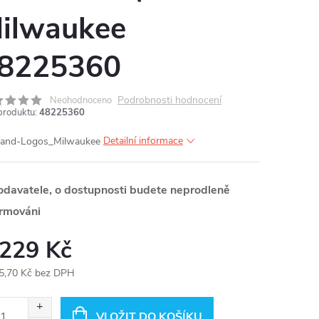
ilwaukee
8225360
Podrobnosti hodnocení
Neohodnoceno
produktu:
48225360
Detailní informace
odavatele, o dostupnosti budete neprodleně
ormováni
 229 Kč
5,70 Kč bez DPH
ná
:
VLOŽIT DO KOŠÍKU