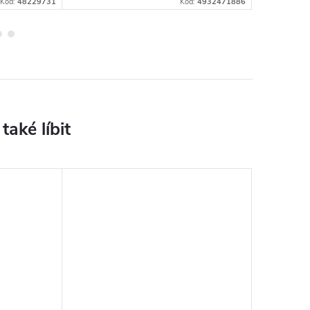
Kód:
48229731
Kód:
4932471886