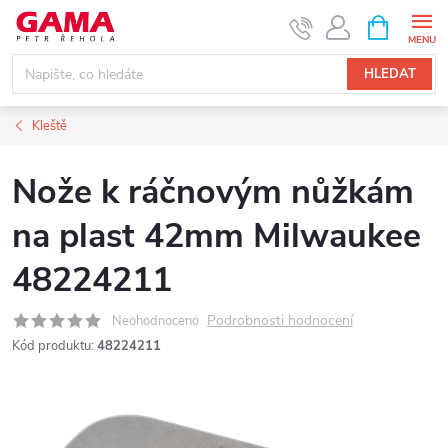
Přejít
NÁKUPNÍ
KOŠÍK
na
obsah
HLEDAT
Kleště
Nože k ráčnovým nůžkám
na plast 42mm Milwaukee
48224211
Podrobnosti hodnocení
Neohodnoceno
Kód produktu:
48224211