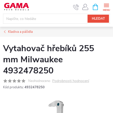
Přejít
NÁKUPNÍ
KOŠÍK
na
obsah
HLEDAT
Kladiva a páčidla
Vytahovač hřebíků 255
mm Milwaukee
4932478250
Podrobnosti hodnocení
Neohodnoceno
Kód produktu:
4932478250