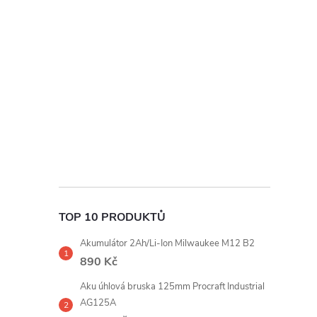
t
r
a
n
n
í
TOP 10 PRODUKTŮ
p
Akumulátor 2Ah/Li-Ion Milwaukee M12 B2
a
890 Kč
Aku úhlová bruska 125mm Procraft Industrial
n
AG125A