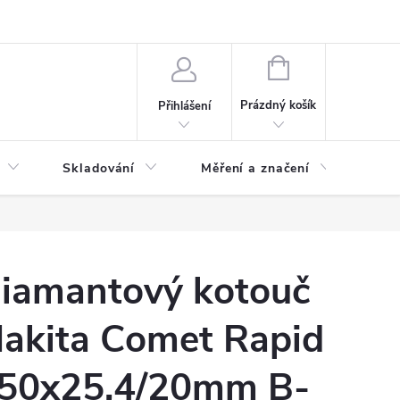
ervis
Novinky
NÁKUPNÍ
KOŠÍK
Prázdný košík
Přihlášení
Skladování
Měření a značení
Osv
iamantový kotouč
akita Comet Rapid
50x25,4/20mm B-