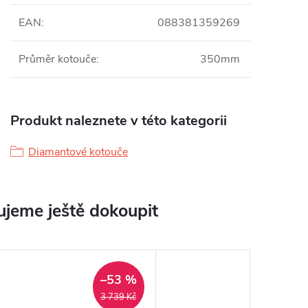
EAN
:
088381359269
Průměr kotouče
:
350mm
Produkt naleznete v této kategorii
Diamantové kotouče
jeme ještě dokoupit
–53 %
3 739 Kč