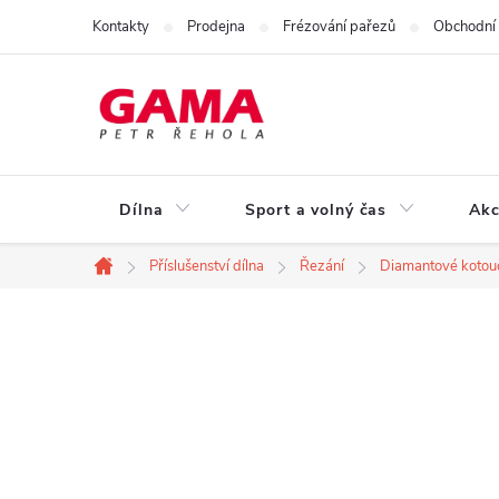
Přejít
Kontakty
Prodejna
Frézování pařezů
Obchodní
na
obsah
Dílna
Sport a volný čas
Akc
Příslušenství dílna
Řezání
Diamantové kotou
Domů
P
o
s