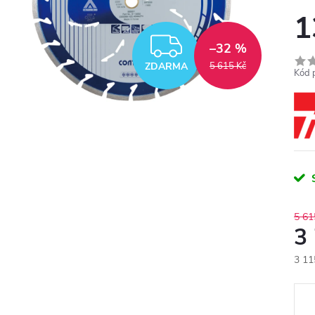
1
ZDARMA
–32 %
ZDARMA
5 615 Kč
Kód 
5 61
3
3 11
Měr
cena