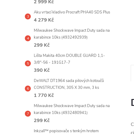
2 999 Kč
e
Aku vrtací kladivo Procraft PHA40 SDS Plus
l
4 279 Kč
Milwaukee Shockwave Impact Duty sada na
karabince 10ks (4932492939)
299 Kč
Lišta Makita 40cm DOUBLE GUARD 1,1-
3/8"-56 - 191G17-7
390 Kč
DeWALT DT1964 sada pilových kotoučů
CONSTRUCTION, 305 X 30 mm, 3 ks
1 770 Kč
Milwaukee Shockwave Impact Duty sada na
karabince 10ks (4932480941)
299 Kč
C
Inkzall™ popisovače s tenkým hrotem
c