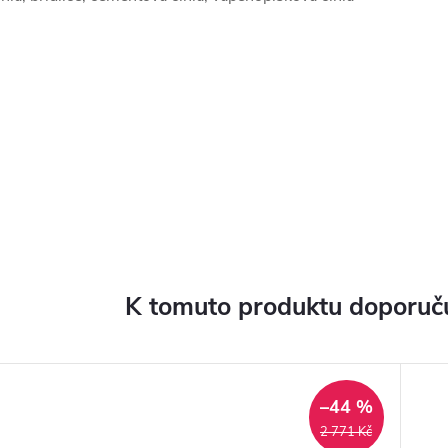
K tomuto produktu doporuču
–44 %
2 771 Kč