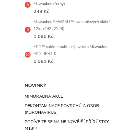
Milwaukee (černý)
249 Kč
Milwaukee SAWZALL™ sada pilových plátků
12ks (49222229)
1 090 Kč
M12™ subkompaktní nýtovačka Milwaukee
M12 BPRT-0
5 581 Kč
NOVINKY
MIMOŘÁDNÁ AKCE
DEKONTAMINACE POVRCHŮ A OSOB
(KORONAVIRUS)
PODÍVEJTE SE NA NEJNOVĚJŠÍ PŘÍRŮSTKY
M18™