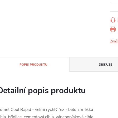
Znač
POPIS PRODUKTU
DISKUZE
Detailní popis produktu
omet Cool Rapid - velmi rychlý řez - beton, měkká
ihla, břidlice, cementová cihla, vápenopísková cihla