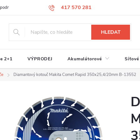
417 570 281
 podmínky
Podmínky ochrany osobních údajů
Jak nakupovat
S
HLEDAT
e 2+1
VÝPRODEJ
Akumulátorové
Síťové
če
Diamantový kotouč Makita Comet Rapid 350x25,4/20mm B-13552
D
M
3