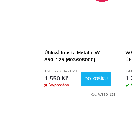
Úhlová bruska Metabo W
WE
850-125 (603608000)
Úh
1 280,99 Kč bez DPH
1 44
1 550 Kč
1 
DO KOŠÍKU
Vyprodáno
Kód:
W850-125