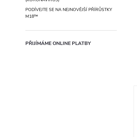
PODÍVEJTE SE NA NEJNOVĚJŠÍ PŘÍRŮSTKY
M18™
PŘIJÍMÁME ONLINE PLATBY
–5 %
1 999 Kč