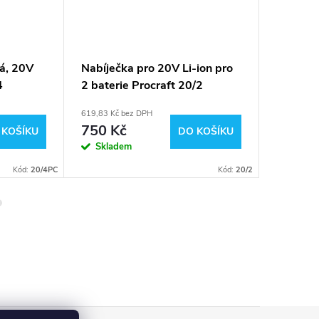
á, 20V
Nabíječka pro 20V Li-ion pro
Baterie
4
2 baterie Procraft 20/2
Li-ion,
Procraf
619,83 Kč bez DPH
909,09 Kč 
750 Kč
1 100
 KOŠÍKU
DO KOŠÍKU
Skladem
Sklad
Kód:
20/4PC
Kód:
20/2