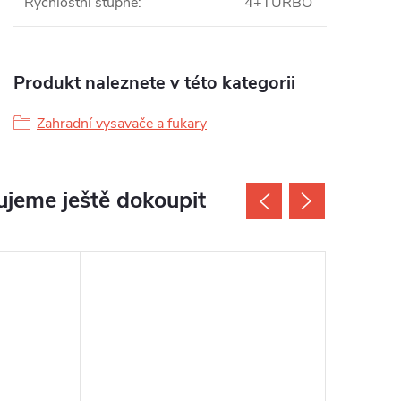
Rychlostní stupně
:
4+TURBO
Produkt naleznete v této kategorii
Zahradní vysavače a fukary
jeme ještě dokoupit