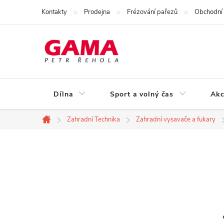
Přejít
Kontakty
Prodejna
Frézování pařezů
Obchodní
na
obsah
Dílna
Sport a volný čas
Akc
Zahradní Technika
Zahradní vysavače a fukary
Domů
P
o
s