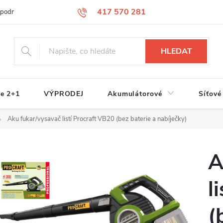
417 570 281
 podmínky
Podmínky ochrany osobních údajů
Jak nakupovat
S
HLEDAT
e 2+1
VÝPRODEJ
Akumulátorové
Síťové
Aku fukar/vysavač listí Procraft VB20 (bez baterie a nabíječky)
A
l
(