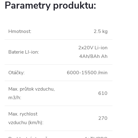
Parametry produktu:
Hmotnost
:
2.5 kg
2x20V Li-ion
Baterie LI-ion
:
4Ah/8Ah Ah
Otáčky
:
6000-15500 /min
Max. průtok vzduchu,
610
m3/h
:
Max. rychlost
270
vzduchu (km/h)
: