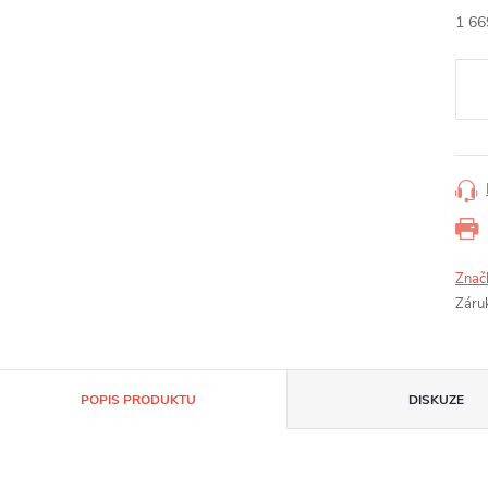
1 66
Měr
cena
Znač
Záru
POPIS PRODUKTU
DISKUZE