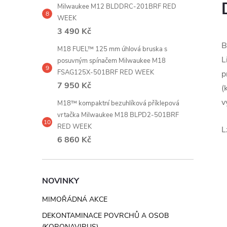
Milwaukee M12 BLDDRC-201BRF RED
WEEK
3 490 Kč
B
M18 FUEL™ 125 mm úhlová bruska s
L
posuvným spínačem Milwaukee M18
FSAG125X-501BRF RED WEEK
p
7 950 Kč
(
v
M18™ kompaktní bezuhlíková příklepová
vrtačka Milwaukee M18 BLPD2-501BRF
RED WEEK
L
6 860 Kč
NOVINKY
MIMOŘÁDNÁ AKCE
DEKONTAMINACE POVRCHŮ A OSOB
(KORONAVIRUS)