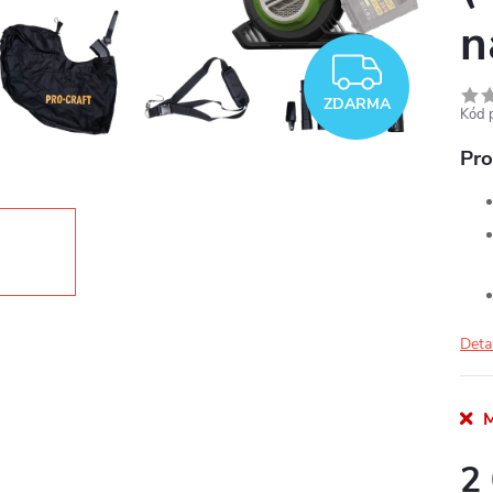
n
ZDAR
ZDARMA
Kód 
Pro
Deta
M
2