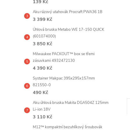
139 Kč
e
Aku rázový utahovák Procraft PWA36 1B
l
3 399 Kč
Úhlová bruska Metabo WE 17-150 QUICK
(601074000)
3 850 Kč
Milwaukee PACKOUT™ box se třemi
zásuvkami 4932472130
4 390 Kč
Systainer Makpac 395x295x157mm
821550-0
490 Kč
Aku úhlová bruska Makita DGA504Z 125mm
Li-ion 18V
3 110 Kč
M12™ kompaktní bezuhlíkový šroubovák