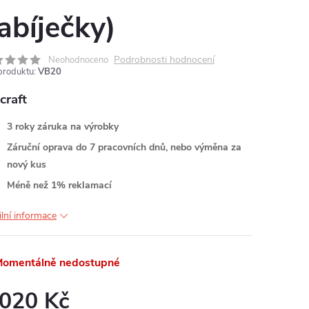
abíječky)
MA
Podrobnosti hodnocení
Neohodnoceno
produktu:
VB20
craft
3 roky záruka na výrobky
Záruční oprava do 7 pracovních dnů, nebo výměna za
nový kus
Méně než 1% reklamací
ilní informace
omentálně nedostupné
 020 Kč