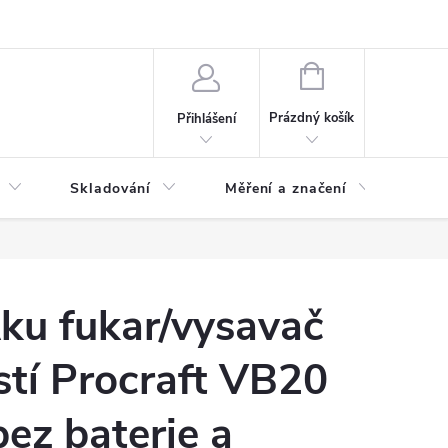
ervis
Novinky
NÁKUPNÍ
KOŠÍK
Prázdný košík
Přihlášení
Skladování
Měření a značení
Osv
ku fukar/vysavač
istí Procraft VB20
bez baterie a