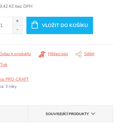
9,42 Kč bez DPH
ná
:
VLOŽIT DO KOŠÍKU
Dotaz k produktu
Hlídací pes
Sdílet
Tisk
ka:
PRO-CRAFT
ka
:
3 roky
SOUVISEJÍCÍ PRODUKTY