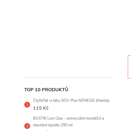
t
r
a
n
n
í
TOP 10 PRODUKTŮ
p
Čtyřbřité vrtáky SDS-Plus NEMESIS (Makita)
a
115 Kč
BOSTIK Lion Glue - univerzální montážní a
n
stavební lepidlo 290 ml