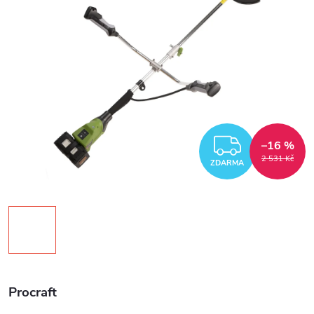
ZDARM
–16 %
2 531 Kč
ZDARMA
Procraft