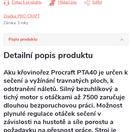
Dotaz k produktu
Hlídací pes
Sdílet
Značka:
PRO-CRAFT
Záruka
:
3 roky
Popis produktu
Detailní popis produktu
Aku křovinořez Procraft PTA40 je určen k
sečení a vyžínání travnatých ploch, k
odstranění náletů. Silný bezuhlíkový a
tichý motor s otáčkami až 7500 zaručuje
dlouhou bezporuchovou práci. Možnost
plynulé regulace otáček sečení v
závislosti na hustotě a síle porostu a
požadavku na přesnost práce. Stroj je