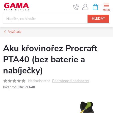
Přejít
NÁKUPNÍ
KOŠÍK
na
obsah
HLEDAT
Vyžínače
Aku křovinořez Procraft
PTA40 (bez baterie a
nabíječky)
Podrobnosti hodnocení
Neohodnoceno
Kód produktu:
PTA40