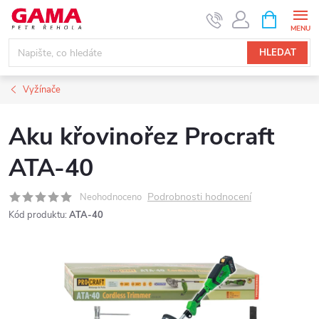
Přejít
NÁKUPNÍ
KOŠÍK
na
obsah
HLEDAT
Vyžínače
Aku křovinořez Procraft
ATA-40
Podrobnosti hodnocení
Neohodnoceno
Kód produktu:
ATA-40