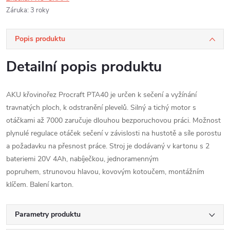
Záruka
:
3 roky
Popis produktu
Detailní popis produktu
AKU křovinořez Procraft PTA40 je určen k sečení a vyžínání
travnatých ploch, k odstranění plevelů. Silný a tichý motor s
otáčkami až 7000 zaručuje dlouhou bezporuchovou práci. Možnost
plynulé regulace otáček sečení v závislosti na hustotě a síle porostu
a požadavku na přesnost práce. Stroj je dodávaný v kartonu s 2
bateriemi 20V 4Ah, nabíječkou, jednoramenným
popruhem,
strunovou hlavou, kovovým kotoučem,
montážním
klíčem. Balení karton.
Parametry produktu