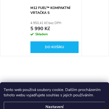
M12 FUEL™ KOMPAKTNÍ
VRTAČKA S
RYCHLOVÝMĚNNÝM
SKLÍČIDLEM Milwaukee M12
4 950,41 Kč bez DPH
FDDXKIT-0X
5 990 Kč
Skladem
DO KOŠÍKU
Tento web používá soubory cookie. Dalším procházením
tohoto webu vyjadřujete souhlas s jejich používáním.
Z
Makita
Milwaukee
Festool
Nastavení