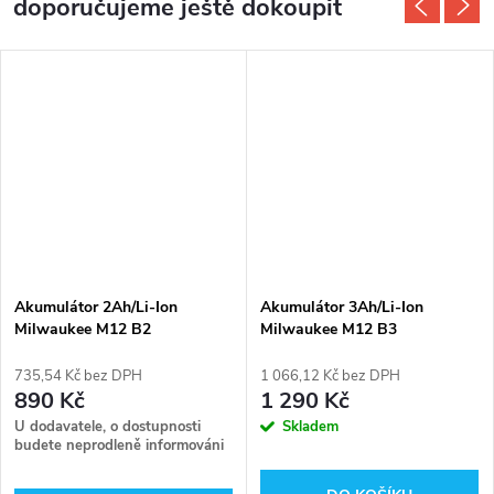
doporučujeme ještě dokoupit
DARMA
Akumulátor 2Ah/Li-Ion
Akumulátor 3Ah/Li-Ion
Milwaukee M12 B2
Milwaukee M12 B3
735,54 Kč bez DPH
1 066,12 Kč bez DPH
890 Kč
1 290 Kč
U dodavatele, o dostupnosti
Skladem
budete neprodleně informováni