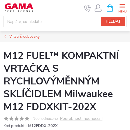
Přejít
NÁKUPNÍ
KOŠÍK
na
obsah
HLEDAT
Vrtací šroubováky
M12 FUEL™ KOMPAKTNÍ
VRTAČKA S
RYCHLOVÝMĚNNÝM
SKLÍČIDLEM Milwaukee
M12 FDDXKIT-202X
Podrobnosti hodnocení
Neohodnoceno
Kód produktu:
M12FDDX-202X