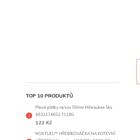
t
r
a
n
n
í
TOP 10 PRODUKTŮ
p
Pilové plátky na kov 55mm Milwaukee 5ks
a
4932274652 T118G
122 Kč
n
M18 FUEL™ HŘEBÍKOVAČKA NA KOTEVNÍ