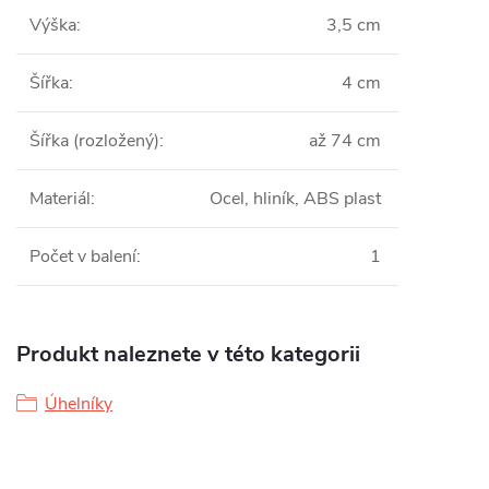
Výška
:
3,5 cm
Šířka
:
4 cm
Šířka (rozložený)
:
až 74 cm
Materiál
:
Ocel, hliník, ABS plast
Počet v balení
:
1
Produkt naleznete v této kategorii
Úhelníky