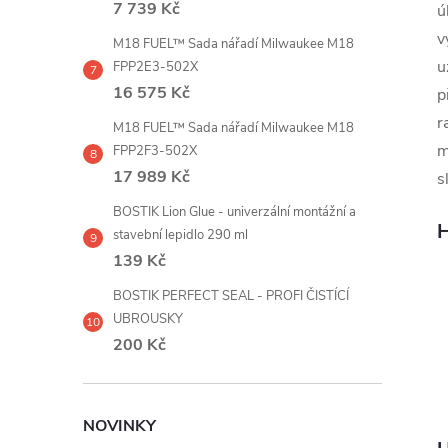
7 739 Kč
ú
v
M18 FUEL™ Sada nářadí Milwaukee M18
u
FPP2E3-502X
16 575 Kč
p
r
M18 FUEL™ Sada nářadí Milwaukee M18
m
FPP2F3-502X
17 989 Kč
s
BOSTIK Lion Glue - univerzální montážní a
H
stavební lepidlo 290 ml
139 Kč
BOSTIK PERFECT SEAL - PROFI ČISTÍCÍ
UBROUSKY
200 Kč
NOVINKY