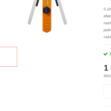
S úh
efek
nast
jedn
vaš
1
900,
Měr
cena