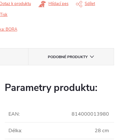
Dotaz k produktu
Hlídací pes
Sdílet
Tisk
ka:
BORA
PODOBNÉ PRODUKTY
Parametry produktu:
EAN
:
814000013980
Délka
:
28 cm