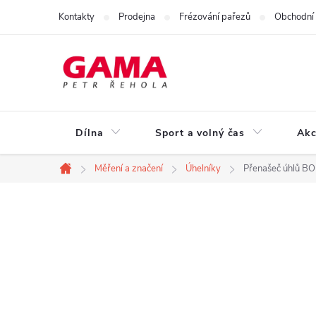
Přejít
Kontakty
Prodejna
Frézování pařezů
Obchodní
na
obsah
Dílna
Sport a volný čas
Akc
Měření a značení
Úhelníky
Přenašeč úhlů BO
Domů
P
o
s