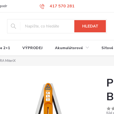
417 570 281
 podmínky
Podmínky ochrany osobních údajů
Jak nakupovat
S
HLEDAT
e 2+1
VÝPRODEJ
Akumulátorové
Síťové
RA MiteriX
P
B
Kód 