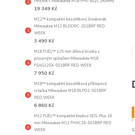
HŘEBÍKY Milwaukee M18 FFN-502C (90mm)
e
19 349 Kč
l
M12™ kompaktní bezuhlíkový šroubovák
Milwaukee M12 BLDDRC-201BRF RED
WEEK
3 490 Kč
M18 FUEL™ 125 mm úhlová bruska s
posuvným spínačem Milwaukee M18
FSAG125X-501BRF RED WEEK
7 950 Kč
M18™ kompaktní bezuhlíková příklepová
vrtačka Milwaukee M18 BLPD2-501BRF
RED WEEK
6 860 Kč
M12 FUEL™ kompaktní kladivo SDS-Plus 16
mm Milwaukee M12 FHAC16-501BRF RED
S
WEEK