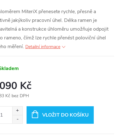
loměrem MiteriX přenesete rychle, přesně a
tivně jakýkoliv pracovní úhel. Délka ramen je
avitelná a konstrukce úhloměru umožňuje odpojit
o rameno, čímž lze rychle přenést poloviční úhel
eho měření.
Detailní informace
Skladem
 090 Kč
83 Kč bez DPH
ná
:
VLOŽIT DO KOŠÍKU