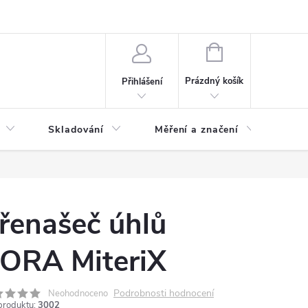
ervis
Novinky
NÁKUPNÍ
KOŠÍK
Prázdný košík
Přihlášení
Skladování
Měření a značení
Osv
řenašeč úhlů
ORA MiteriX
Podrobnosti hodnocení
Neohodnoceno
produktu:
3002