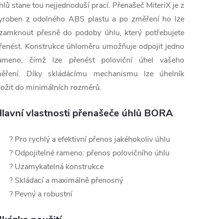
hlů stane tou nejjednoduší prací. Přenašeč MiteriX je z
yroben z odolného ABS plastu a po změření ho lze
zamknout přesně do podoby úhlu, který potřebujete
řenést. Konstrukce úhloměru umožňuje odpojit jedno
ameno, čímž lze přenést poloviční úhel vašeho
ěření. Díky skládácímu mechanismu lze úhelník
ložit do minimálních rozměrů.
lavní vlastnosti přenašeče úhlů BORA
? Pro rychlý a efektivní přenos jakéhokoliv úhlu
? Odpojitelné rameno: přenos polovičního úhlu
? Uzamykatelná konstrukce
? Skládací a maximálně přenosný
? Pevný a robustní