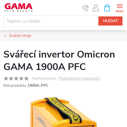
Přejít
NÁKUPNÍ
KOŠÍK
na
obsah
HLEDAT
Svářecí stroje
Svářecí invertor Omicron
GAMA 1900A PFC
Podrobnosti hodnocení
Neohodnoceno
Kód produktu:
1900A-PFC