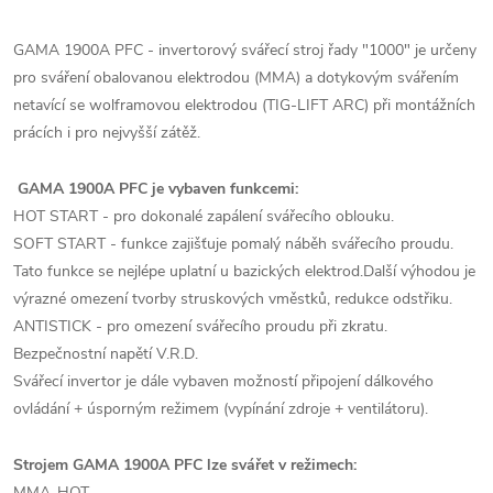
GAMA 1900A PFC - invertorový svářecí stroj řady "1000" je určeny
pro sváření obalovanou elektrodou (MMA) a dotykovým svářením
netavící se wolframovou elektrodou (TIG-LIFT ARC) při montážních
prácích i pro nejvyšší zátěž.
GAMA 1900A PFC je vybaven funkcemi:
HOT START - pro dokonalé zapálení svářecího oblouku.
SOFT START - funkce zajišťuje pomalý náběh svářecího proudu.
Tato funkce se nejlépe uplatní u bazických elektrod.Další výhodou je
výrazné omezení tvorby struskových vměstků, redukce odstřiku.
ANTISTICK - pro omezení svářecího proudu při zkratu.
Bezpečnostní napětí V.R.D.
Svářecí invertor je dále vybaven možností připojení dálkového
ovládání + úsporným režimem (vypínání zdroje + ventilátoru).
Strojem GAMA 1900A PFC lze svářet v režimech:
MMA-HOT