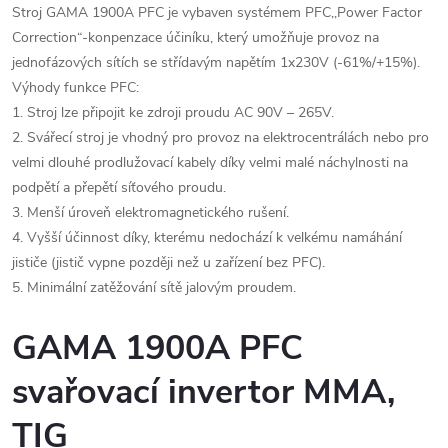
Stroj GAMA 1900A PFC je vybaven systémem PFC,,Power Factor
Correction“-konpenzace účiníku, který umožňuje provoz na
jednofázových sítích se střídavým napětím 1x230V (-61%/+15%).
Výhody funkce PFC:
1. Stroj lze připojit ke zdroji proudu AC 90V – 265V.
2. Svářecí stroj je vhodný pro provoz na elektrocentrálách nebo pro
velmi dlouhé prodlužovací kabely díky velmi malé náchylnosti na
podpětí a přepětí síťového proudu.
3. Menší úroveň elektromagnetického rušení.
4. Vyšší účinnost díky, kterému nedochází k velkému namáhání
jističe (jistič vypne později než u zařízení bez PFC).
5. Minimální zatěžování sítě jalovým proudem.
GAMA 1900A PFC
svařovací invertor MMA,
TIG