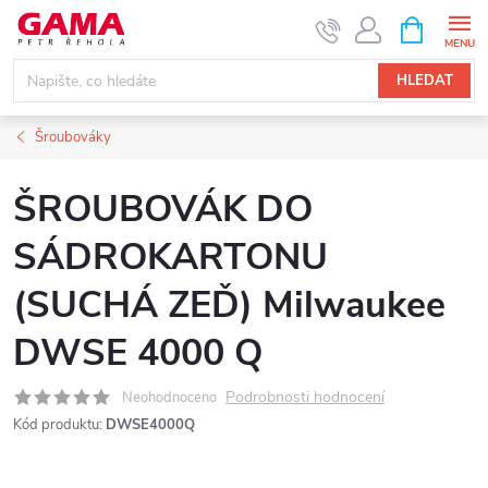
Přejít
NÁKUPNÍ
KOŠÍK
na
obsah
HLEDAT
Šroubováky
ŠROUBOVÁK DO
SÁDROKARTONU
(SUCHÁ ZEĎ) Milwaukee
DWSE 4000 Q
Podrobnosti hodnocení
Neohodnoceno
Kód produktu:
DWSE4000Q