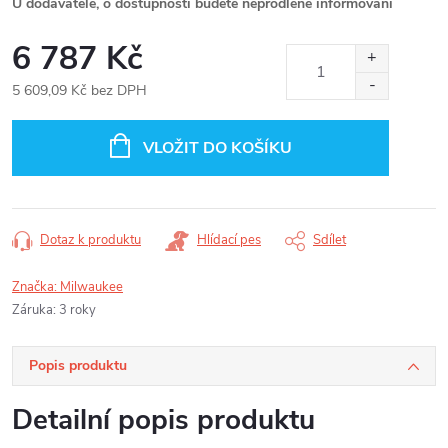
U dodavatele, o dostupnosti budete neprodleně informováni
6 787 Kč
5 609,09 Kč bez DPH
Měrná
cena:
VLOŽIT DO KOŠÍKU
Dotaz k produktu
Hlídací pes
Sdílet
Značka:
Milwaukee
Záruka
:
3 roky
Popis produktu
Detailní popis produktu