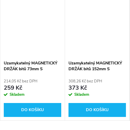
Uzamykatelný MAGNETICKÝ
Uzamykatelný MAGNETICKÝ
DRŽÁK bitů 73mm S
DRŽÁK bitů 152mm S
ŠESTIHRANNÝM UCHYCENÍM
ŠESTIHRANNÝM UCHYCENÍM
1/4 ´´ Milwaukee Shockwave
1/4 ´´ Milwaukee Shockwave
214,05 Kč bez DPH
308,26 Kč bez DPH
Impact Duty™ 4932459398
Impact Duty™ 4932471824
259 Kč
373 Kč
Skladem
Skladem
DO KOŠÍKU
DO KOŠÍKU