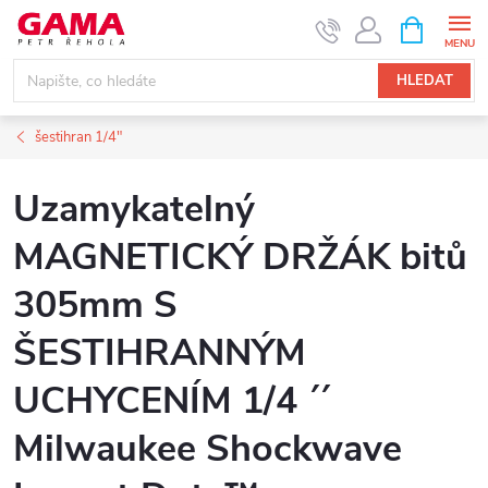
Přejít
NÁKUPNÍ
KOŠÍK
na
obsah
HLEDAT
šestihran 1/4"
Uzamykatelný
MAGNETICKÝ DRŽÁK bitů
305mm S
ŠESTIHRANNÝM
UCHYCENÍM 1/4 ´´
Milwaukee Shockwave