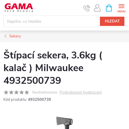
Přejít
NÁKUPNÍ
KOŠÍK
na
obsah
HLEDAT
Sekery
Štípací sekera, 3.6kg (
kalač ) Milwaukee
4932500739
Podrobnosti hodnocení
Neohodnoceno
Kód produktu:
4932500739