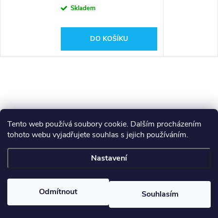
Skladem
DO KOŠÍKU
Tento web používá soubory cookie. Dalším procházením
tohoto webu vyjadřujete souhlas s jejich používáním.
Z
Makita
Milwaukee
Festool
Nastavení
á
Copyright 2026
GAMA - NÁŘADÍ
. Všechna práva vyhrazena.
p
Odmítnout
Souhlasím
Vytvořil Shoptet