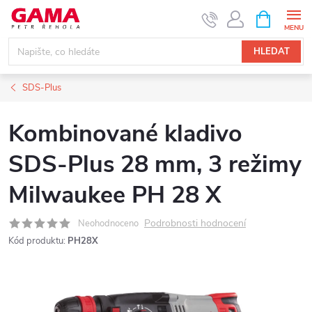
Přejít
NÁKUPNÍ
KOŠÍK
na
obsah
HLEDAT
SDS-Plus
Kombinované kladivo
SDS-Plus 28 mm, 3 režimy
Milwaukee PH 28 X
Podrobnosti hodnocení
Neohodnoceno
Kód produktu:
PH28X