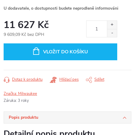
U dodavatele, o dostupnosti budete neprodleně informováni
11 627 Kč
9 609,09 Kč bez DPH
Měrná
cena:
VLOŽIT DO KOŠÍKU
Dotaz k produktu
Hlídací pes
Sdílet
Značka:
Milwaukee
Záruka
:
3 roky
Popis produktu
Detailní popis produktu