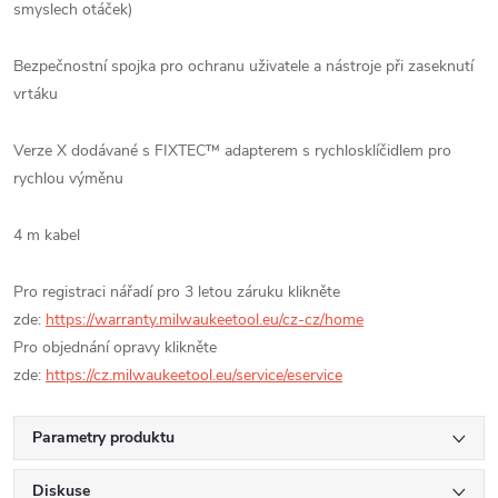
smyslech otáček)
Bezpečnostní spojka pro ochranu uživatele a nástroje při zaseknutí
vrtáku
Verze X dodávané s FIXTEC™ adapterem s rychlosklíčidlem pro
rychlou výměnu
4 m kabel
Pro registraci nářadí pro 3 letou záruku klikněte
zde:
https://warranty.milwaukeetool.eu/cz-cz/home
Pro objednání opravy klikněte
zde:
https://cz.milwaukeetool.eu/service/eservice
Parametry produktu
Diskuse