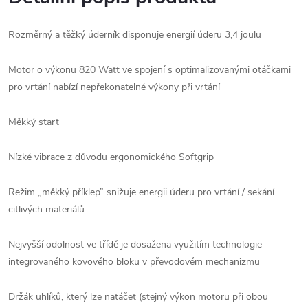
Rozměrný a těžký úderník disponuje energií úderu 3,4 joulu
Motor o výkonu 820 Watt ve spojení s optimalizovanými otáčkami
pro vrtání nabízí nepřekonatelné výkony při vrtání
Měkký start
Nízké vibrace z důvodu ergonomického Softgrip
Režim „měkký příklep” snižuje energii úderu pro vrtání / sekání
citlivých materiálů
Nejvyšší odolnost ve třídě je dosažena využitím technologie
integrovaného kovového bloku v převodovém mechanizmu
Držák uhlíků, který lze natáčet (stejný výkon motoru při obou