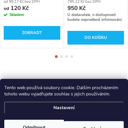
od 99,17 Kč bez DPH
785,12 Kč bez DPH
120 Kč
950 Kč
od
Skladem
U dodavatele, o dostupnosti
budete neprodleně informováni
ZOBRAZIT
DO KOŠÍKU
Tento web používá soubory cookie. Dalším procházením
tohoto webu vyjadřujete souhlas s jejich používáním.
Z
Makita
Milwaukee
Festool
Nastavení
á
Copyright 2026
GAMA - NÁŘADÍ
. Všechna práva vyhrazena.
Odmítnout