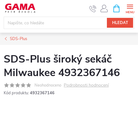
Přejít
NÁKUPNÍ
KOŠÍK
na
obsah
HLEDAT
SDS-Plus
SDS-Plus široký sekáč
Milwaukee 4932367146
Podrobnosti hodnocení
Neohodnoceno
Kód produktu:
4932367146