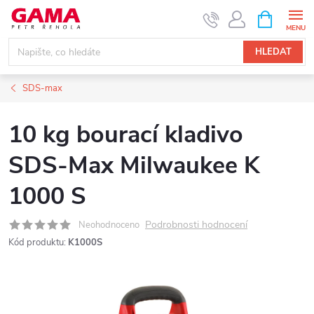
Přejít
NÁKUPNÍ
KOŠÍK
na
obsah
HLEDAT
SDS-max
10 kg bourací kladivo
SDS-Max Milwaukee K
1000 S
Podrobnosti hodnocení
Neohodnoceno
Kód produktu:
K1000S