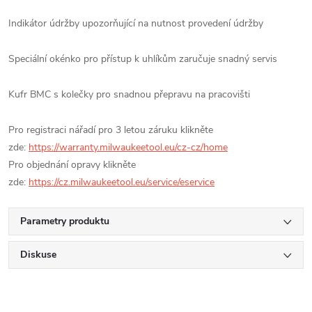
Indikátor údržby upozorňující na nutnost provedení údržby
Speciální okénko pro přístup k uhlíkům zaručuje snadný servis
Kufr BMC s kolečky pro snadnou přepravu na pracovišti
Pro registraci nářadí pro 3 letou záruku klikněte
zde:
https://warranty.milwaukeetool.eu/cz-cz/home
Pro objednání opravy klikněte
zde:
https://cz.milwaukeetool.eu/service/eservice
Parametry produktu
Diskuse