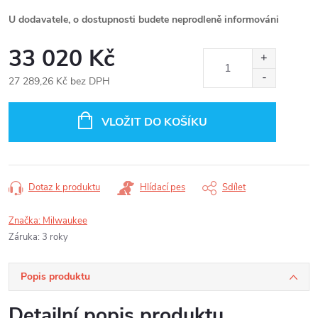
U dodavatele, o dostupnosti budete neprodleně informováni
33 020 Kč
27 289,26 Kč bez DPH
Měrná
cena:
VLOŽIT DO KOŠÍKU
Dotaz k produktu
Hlídací pes
Sdílet
Značka:
Milwaukee
Záruka
:
3 roky
Popis produktu
Detailní popis produktu