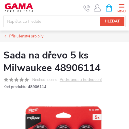
Přejít
NÁKUPNÍ
KOŠÍK
na
obsah
HLEDAT
Příslušenství pro pily
Sada na dřevo 5 ks
Milwaukee 48906114
Podrobnosti hodnocení
Neohodnoceno
Kód produktu:
48906114