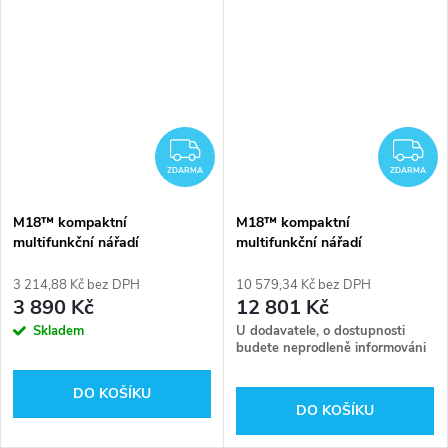
DARMA
ZDARMA
Z
ZDARMA
ZDARMA
M18™ kompaktní
M18™ kompaktní
multifunkční nářadí
multifunkční nářadí
Milwaukee M18 BMT-0
Milwaukee M18 BMT-421C
3 214,88 Kč bez DPH
10 579,34 Kč bez DPH
3 890 Kč
12 801 Kč
Skladem
U dodavatele, o dostupnosti
budete neprodleně informováni
DO KOŠÍKU
DO KOŠÍKU