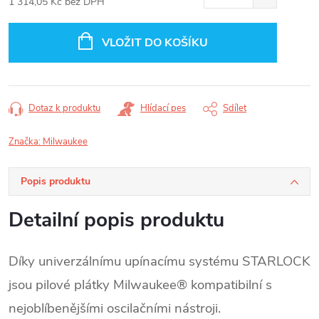
1 314,05 Kč bez DPH
Měrná
cena:
VLOŽIT DO KOŠÍKU
Dotaz k produktu
Hlídací pes
Sdílet
Značka:
Milwaukee
Popis produktu
Detailní popis produktu
Díky univerzálnímu upínacímu systému STARLOCK
jsou pilové plátky Milwaukee® kompatibilní s
nejoblíbenějšími oscilačními nástroji.