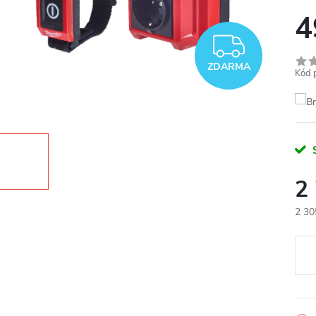
4
ZDAR
ZDARMA
Kód 
2
2 30
Měr
cena