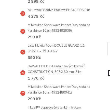
2 999 Kč
e
Aku vrtací kladivo Procraft PHA40 SDS Plus
l
4 279 Kč
Milwaukee Shockwave Impact Duty sada na
karabince 10ks (4932492939)
299 Kč
Lišta Makita 40cm DOUBLE GUARD 1,1-
3/8"-56 - 191G17-7
390 Kč
DeWALT DT1964 sada pilových kotoučů
CONSTRUCTION, 305 X 30 mm, 3 ks
1 770 Kč
Milwaukee Shockwave Impact Duty sada na
karabince 10ks (4932480941)
299 Kč
Inkzall™ popisovače s tenkým hrotem