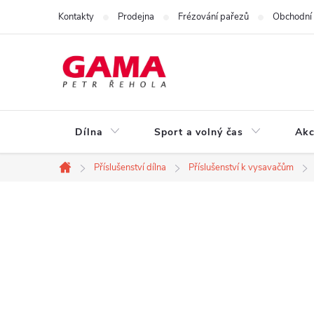
Přejít
Kontakty
Prodejna
Frézování pařezů
Obchodní
na
obsah
Dílna
Sport a volný čas
Akc
Příslušenství dílna
Příslušenství k vysavačům
Domů
P
o
s