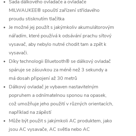
Sada dálkového ovladače a ovladače
MILWAUKEE® spouští zařízení střídavého
proudu stisknutím tlačítka
Je možné jej použít s jakýmkoliv akumulátorovým
nářadím, které používá k odsávání prachu síťový
vysavač, aby nebylo nutné chodit tam a zpět k
vysavači.
Díky technologii Bluetooth® se dálkový ovladač
spáruje se zásuvkou za méně než 3 sekundy a
má dosah připojení až 30 metrů
Dálkový ovladač je vybaven nastavitelným
popruhem a odnímatelnou sponou na opasek,
což umožňuje jeho použití v různých orientacích,
například na zápěstí
Může být použit s jakýmkoli AC produktem, jako
jsou AC vysavače, AC světla nebo AC