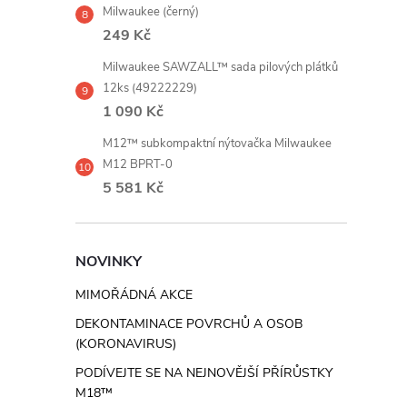
Milwaukee (černý)
249 Kč
Milwaukee SAWZALL™ sada pilových plátků
12ks (49222229)
1 090 Kč
M12™ subkompaktní nýtovačka Milwaukee
M12 BPRT-0
5 581 Kč
NOVINKY
MIMOŘÁDNÁ AKCE
DEKONTAMINACE POVRCHŮ A OSOB
(KORONAVIRUS)
PODÍVEJTE SE NA NEJNOVĚJŠÍ PŘÍRŮSTKY
M18™