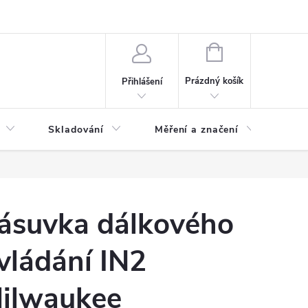
ervis
Novinky
NÁKUPNÍ
KOŠÍK
Prázdný košík
Přihlášení
Skladování
Měření a značení
Osv
ásuvka dálkového
vládání IN2
ilwaukee