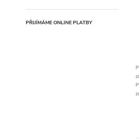
PŘIJÍMÁME ONLINE PLATBY
P
z
P
z