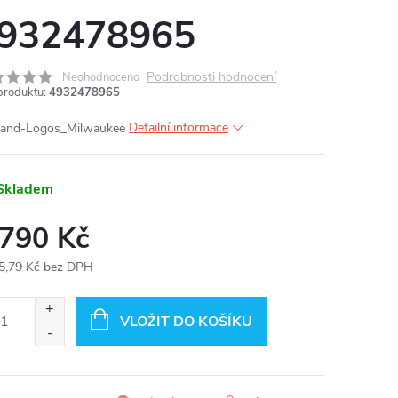
932478965
MA
Podrobnosti hodnocení
Neohodnoceno
produktu:
4932478965
Detailní informace
Skladem
 790 Kč
5,79 Kč bez DPH
ná
:
VLOŽIT DO KOŠÍKU