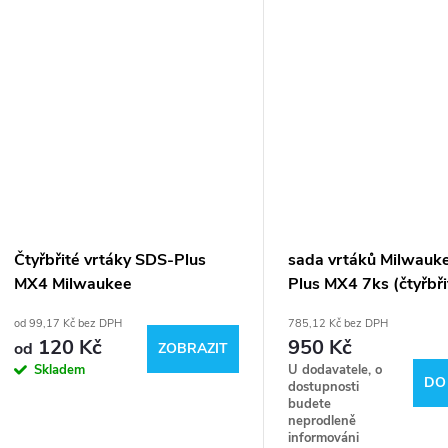
Čtyřbřité vrtáky SDS-Plus
sada vrtáků Milwauk
MX4 Milwaukee
Plus MX4 7ks (čtyřbři
4932478626
od 99,17 Kč bez DPH
785,12 Kč bez DPH
120 Kč
950 Kč
od
ZOBRAZIT
Skladem
U dodavatele, o
DO
dostupnosti
budete
neprodleně
informováni