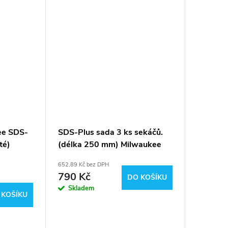
ee SDS-
SDS-Plus sada 3 ks sekáčů.
Sada vr
té)
(délka 250 mm) Milwaukee
Plus 5ks
4932430001
493247
652,89 Kč bez DPH
247,11 Kč 
790 Kč
299 K
DO KOŠÍKU
Skladem
Sklad
 KOŠÍKU