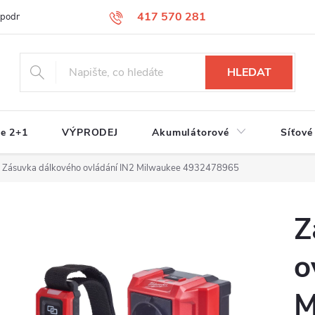
417 570 281
 podmínky
Podmínky ochrany osobních údajů
Jak nakupovat
S
HLEDAT
e 2+1
VÝPRODEJ
Akumulátorové
Síťové
Zásuvka dálkového ovládání IN2 Milwaukee 4932478965
Z
o
M