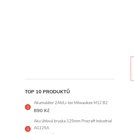
t
r
a
n
n
í
TOP 10 PRODUKTŮ
p
Akumulátor 2Ah/Li-Ion Milwaukee M12 B2
a
890 Kč
Aku úhlová bruska 125mm Procraft Industrial
n
AG125A