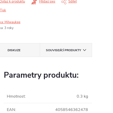
Dotaz k produktu
Hlídací pes
Sdílet
Tisk
ka:
Milwaukee
ka
:
3 roky
DISKUZE
SOUVISEJÍCÍ PRODUKTY
Parametry produktu:
Hmotnost
:
0.3 kg
EAN
:
4058546362478