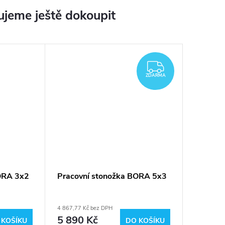
jeme ještě dokoupit
ZDARMA
ZDARMA
ORA 3x2
Pracovní stonožka BORA 5x3
4 867,77 Kč bez DPH
5 890 Kč
 KOŠÍKU
DO KOŠÍKU