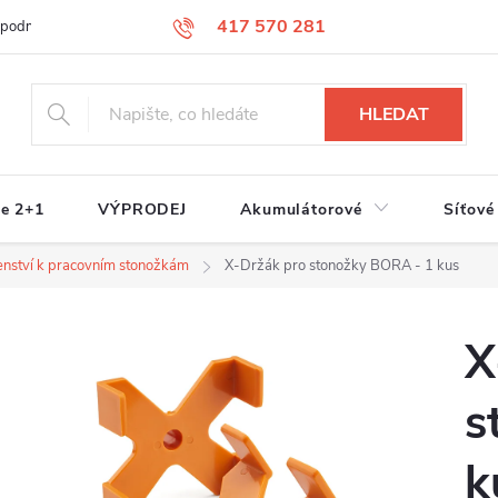
417 570 281
 podmínky
Podmínky ochrany osobních údajů
Jak nakupovat
S
HLEDAT
e 2+1
VÝPRODEJ
Akumulátorové
Síťové
šenství k pracovním stonožkám
X-Držák pro stonožky BORA - 1 kus
X
s
k