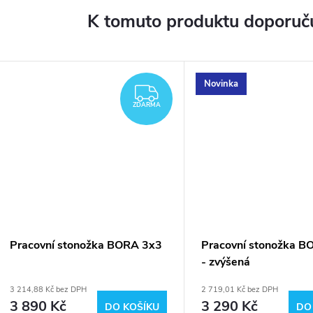
K tomuto produktu doporuču
Novinka
ZDARMA
ZDARMA
Pracovní stonožka BORA 3x3
Pracovní stonožka B
- zvýšená
3 214,88 Kč bez DPH
2 719,01 Kč bez DPH
3 890 Kč
3 290 Kč
DO KOŠÍKU
DO