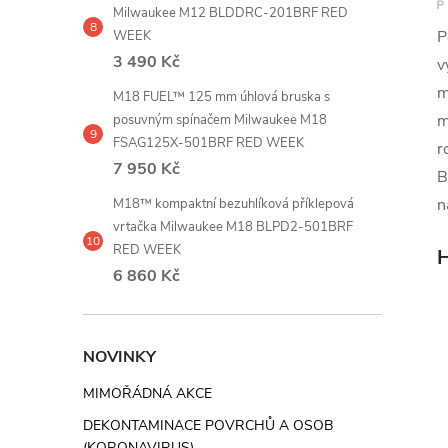
Milwaukee M12 BLDDRC-201BRF RED
P
WEEK
3 490 Kč
v
m
M18 FUEL™ 125 mm úhlová bruska s
m
posuvným spínačem Milwaukee M18
FSAG125X-501BRF RED WEEK
r
7 950 Kč
B
n
M18™ kompaktní bezuhlíková příklepová
vrtačka Milwaukee M18 BLPD2-501BRF
RED WEEK
H
6 860 Kč
NOVINKY
MIMOŘÁDNÁ AKCE
DEKONTAMINACE POVRCHŮ A OSOB
(KORONAVIRUS)