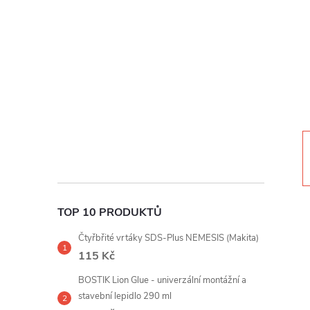
t
r
a
n
n
í
TOP 10 PRODUKTŮ
p
Čtyřbřité vrtáky SDS-Plus NEMESIS (Makita)
a
115 Kč
BOSTIK Lion Glue - univerzální montážní a
n
stavební lepidlo 290 ml