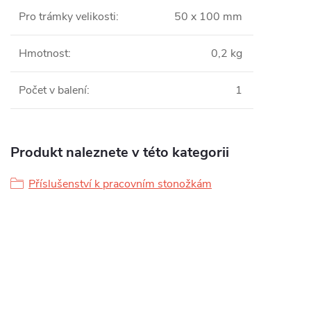
Pro trámky velikosti
:
50 x 100 mm
Hmotnost
:
0,2 kg
Počet v balení
:
1
Produkt naleznete v této kategorii
Příslušenství k pracovním stonožkám