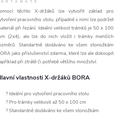
omocí těchto X-držáků lze vytvořit základ pro
ytvoření pracovního stolu, případně s nimi lze podržet
ateriál při řezání. Ideální velikost trámků je 50 x 100
m (2x4), ale lze do nich vložit i trámky menších
ozměrů. Standartně dodáváno ke všem stonožkám
ORA jako příslušenství zdarma, které lze ale dokoupit
apříklad při ztrátě či potřebě většího množství.
lavní vlastnosti X-držáků BORA
? Ideální pro vytvoření pracovního stolu
? Pro trámky velikosti až 50 x 100 cm
? Standardně dodáváno ke všem stonožkám