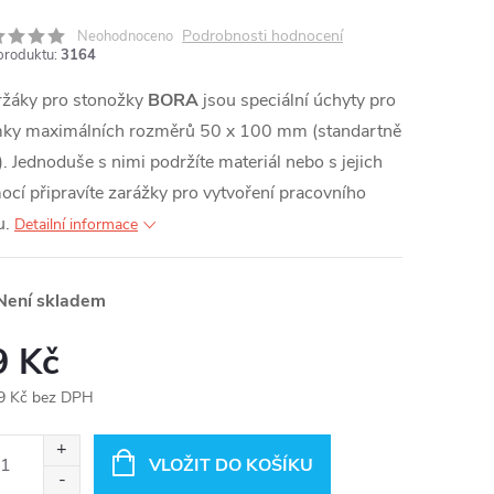
Podrobnosti hodnocení
Neohodnoceno
produktu:
3164
ržáky pro stonožky
BORA
jsou speciální úchyty pro
mky maximálních rozměrů 50 x 100 mm (standartně
. Jednoduše s nimi podržíte materiál nebo s jejich
cí připravíte zarážky pro vytvoření pracovního
u.
Detailní informace
ení skladem
9 Kč
9 Kč bez DPH
ná
:
VLOŽIT DO KOŠÍKU