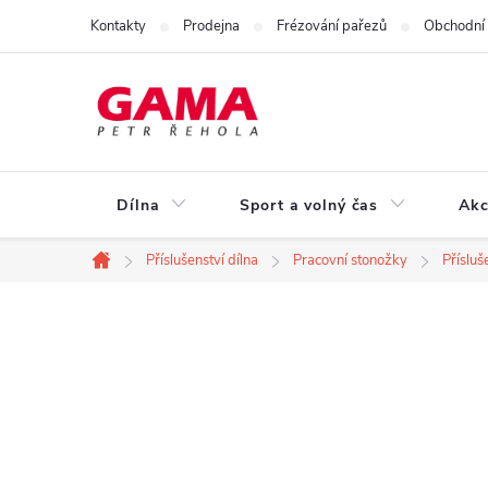
Přejít
Kontakty
Prodejna
Frézování pařezů
Obchodní
na
obsah
Dílna
Sport a volný čas
Akc
Příslušenství dílna
Pracovní stonožky
Příslu
Domů
P
o
s