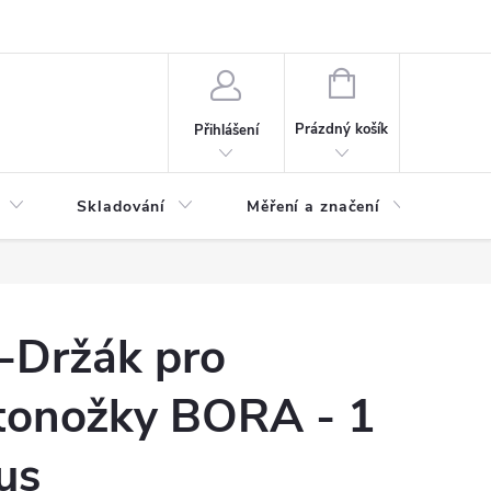
ervis
Novinky
NÁKUPNÍ
KOŠÍK
Prázdný košík
Přihlášení
Skladování
Měření a značení
Osv
-Držák pro
tonožky BORA - 1
us