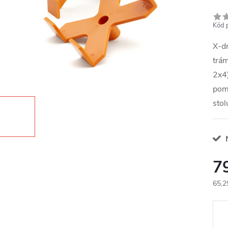
Kód 
X-d
trá
2x4)
pomo
stol
N
7
65,2
Měr
cena