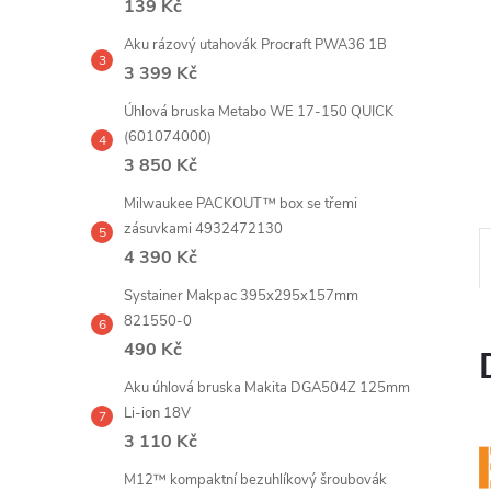
139 Kč
e
Aku rázový utahovák Procraft PWA36 1B
l
3 399 Kč
Úhlová bruska Metabo WE 17-150 QUICK
(601074000)
3 850 Kč
Milwaukee PACKOUT™ box se třemi
zásuvkami 4932472130
4 390 Kč
Systainer Makpac 395x295x157mm
821550-0
490 Kč
Aku úhlová bruska Makita DGA504Z 125mm
Li-ion 18V
3 110 Kč
M12™ kompaktní bezuhlíkový šroubovák