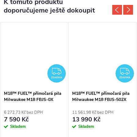
K tomuto produktu
doporučujeme ještě dokoupit
DARMA
ZDARMA
Z
ZDARMA
ZDARMA
M18™ FUEL™ přímočará pila
M18™ FUEL™ přímočará pila
Milwaukee M18 FBJS-0X
Milwaukee M18 FBJS-502X
6 272,73 Kč bez DPH
11 561,98 Kč bez DPH
7 590 Kč
13 990 Kč
Skladem
Skladem