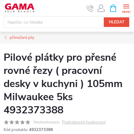
Přejít
NÁKUPNÍ
KOŠÍK
na
obsah
HLEDAT
přímočaré pily
Pilové plátky pro přesné
rovné řezy ( pracovní
desky v kuchyni ) 105mm
Milwaukee 5ks
4932373388
Podrobnosti hodnocení
Neohodnoceno
Kód produktu:
4932373388