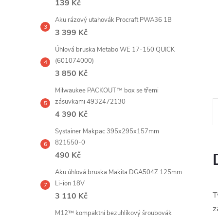
139 Kč
e
Aku rázový utahovák Procraft PWA36 1B
l
3 399 Kč
Úhlová bruska Metabo WE 17-150 QUICK
(601074000)
3 850 Kč
Milwaukee PACKOUT™ box se třemi
zásuvkami 4932472130
4 390 Kč
Systainer Makpac 395x295x157mm
821550-0
490 Kč
Aku úhlová bruska Makita DGA504Z 125mm
Li-ion 18V
T
3 110 Kč
z
M12™ kompaktní bezuhlíkový šroubovák