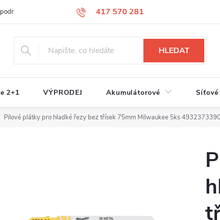
417 570 281
 podmínky
Podmínky ochrany osobních údajů
Jak nakupovat
S
HLEDAT
e 2+1
VÝPRODEJ
Akumulátorové
Síťové
Pilové plátky pro hladké řezy bez třísek 75mm Milwaukee 5ks 493237339
P
h
t