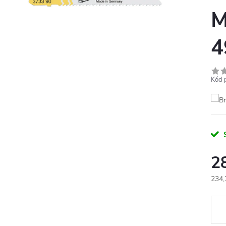
M
4
Kód 
2
234,
Měr
cena