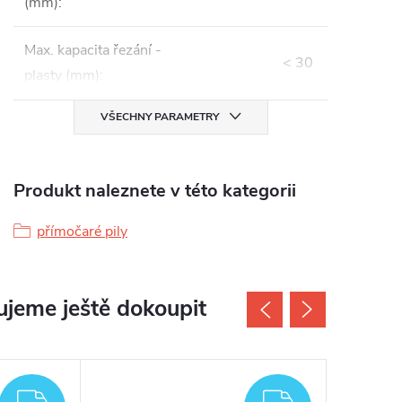
(mm)
:
Max. kapacita řezání -
< 30
plasty (mm)
:
VŠECHNY PARAMETRY
Produkt naleznete v této kategorii
přímočaré pily
jeme ještě dokoupit
ZDARMA
ZDARMA