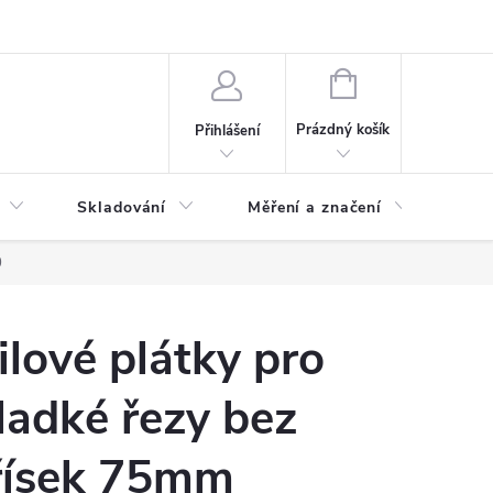
ervis
Novinky
NÁKUPNÍ
KOŠÍK
Prázdný košík
Přihlášení
Skladování
Měření a značení
Osv
0
ilové plátky pro
ladké řezy bez
řísek 75mm