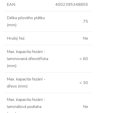
EAN
:
4002395348855
Délka pilového plátku
75
(mm)
:
Hrubý řez
:
Ne
Max. kapacita řezání -
laminovaná dřevotříska
< 60
(mm)
:
Max. kapacita řezání -
< 30
dřevo (mm)
:
Max. kapacita řezání -
laminátová podlaha
Ne