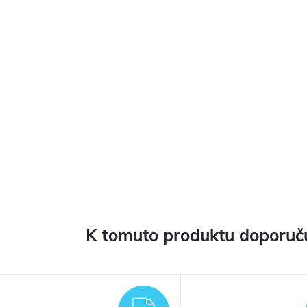
K tomuto produktu doporuču
ARMA
ZDARMA