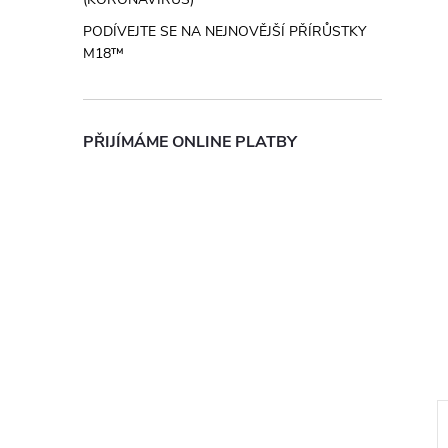
PODÍVEJTE SE NA NEJNOVĚJŠÍ PŘÍRŮSTKY
M18™
PŘIJÍMÁME ONLINE PLATBY
–32 %
ZDARMA
ZD