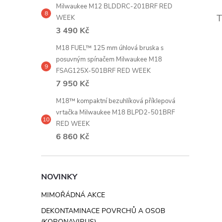
Milwaukee M12 BLDDRC-201BRF RED
WEEK
3 490 Kč
M18 FUEL™ 125 mm úhlová bruska s
posuvným spínačem Milwaukee M18
FSAG125X-501BRF RED WEEK
7 950 Kč
M18™ kompaktní bezuhlíková příklepová
vrtačka Milwaukee M18 BLPD2-501BRF
RED WEEK
6 860 Kč
NOVINKY
MIMOŘÁDNÁ AKCE
DEKONTAMINACE POVRCHŮ A OSOB
(KORONAVIRUS)