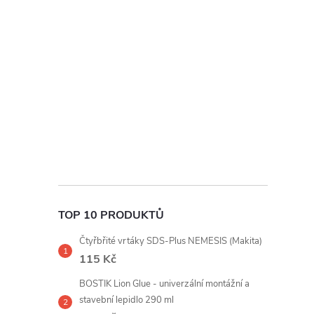
t
r
a
n
n
í
TOP 10 PRODUKTŮ
p
Čtyřbřité vrtáky SDS-Plus NEMESIS (Makita)
a
115 Kč
BOSTIK Lion Glue - univerzální montážní a
n
stavební lepidlo 290 ml