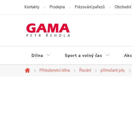
Přejít
Kontakty
Prodejna
Frézování pařezů
Obchodní
na
obsah
Dílna
Sport a volný čas
Akc
Příslušenství dílna
Řezání
přímočaré pily
Domů
P
o
s