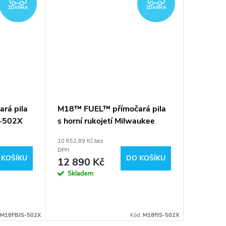
ZDARMA
ZDARMA
rá pila
M18™ FUEL™ přímočará pila
M18™ F
S-502X
s horní rukojetí Milwaukee
s horní 
M18 FJS-502X
M18 FJ
10 652,89 Kč bez
6 272,73 K
7 590
DPH
 KOŠÍKU
DO KOŠÍKU
12 890 Kč
Sklad
Skladem
M18FBJS-502X
Kód:
M18FJS-502X