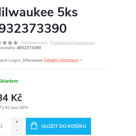
ilwaukee 5ks
932373390
Podrobnosti hodnocení
Neohodnoceno
produktu:
4932373390
Detailní informace
Skladem
84 Kč
71 Kč bez DPH
ná
:
VLOŽIT DO KOŠÍKU