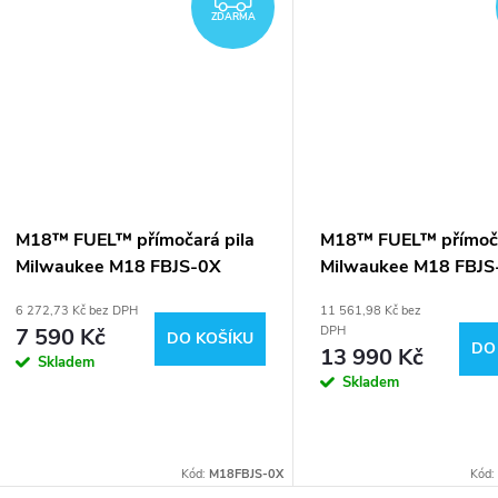
ZDARMA
M18™ FUEL™ přímočará pila
M18™ FUEL™ přímoča
Milwaukee M18 FBJS-0X
Milwaukee M18 FBJ
6 272,73 Kč bez DPH
11 561,98 Kč bez
7 590 Kč
DPH
DO KOŠÍKU
DO
13 990 Kč
Skladem
Skladem
Kód:
M18FBJS-0X
Kód: