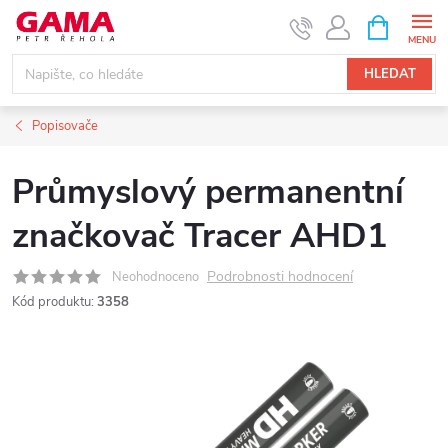
Přejít
NÁKUPNÍ
KOŠÍK
na
obsah
HLEDAT
Popisovače
Průmyslový permanentní
značkovač Tracer AHD1
Podrobnosti hodnocení
Neohodnoceno
Kód produktu:
3358