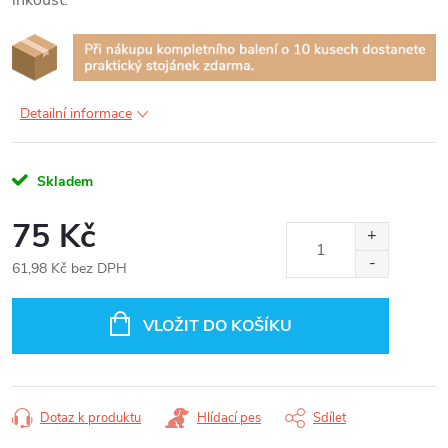
inkoust.
Detailní informace
Skladem
75 Kč
61,98 Kč bez DPH
Měrná
cena:
VLOŽIT DO KOŠÍKU
Dotaz k produktu
Hlídací pes
Sdílet