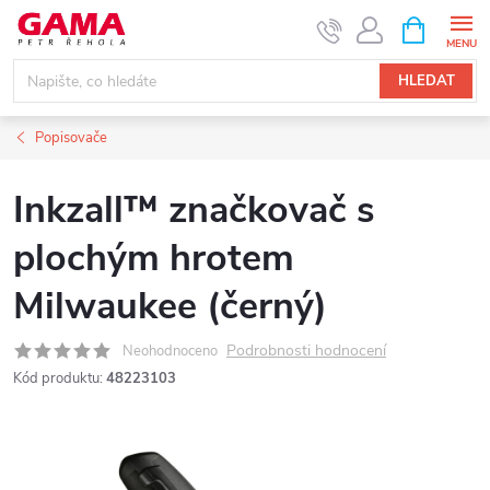
Přejít
NÁKUPNÍ
KOŠÍK
na
obsah
HLEDAT
Popisovače
Inkzall™ značkovač s
plochým hrotem
Milwaukee (černý)
Podrobnosti hodnocení
Neohodnoceno
Kód produktu:
48223103