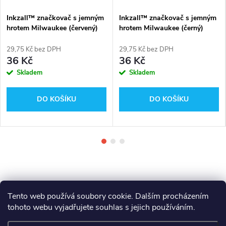
Inkzall™ značkovač s jemným
Inkzall™ značkovač s jemným
hrotem Milwaukee (červený)
hrotem Milwaukee (černý)
29,75 Kč bez DPH
29,75 Kč bez DPH
36 Kč
36 Kč
Skladem
Skladem
DO KOŠÍKU
DO KOŠÍKU
Tento web používá soubory cookie. Dalším procházením
tohoto webu vyjadřujete souhlas s jejich používáním.
Z
Makita
Milwaukee
Festool