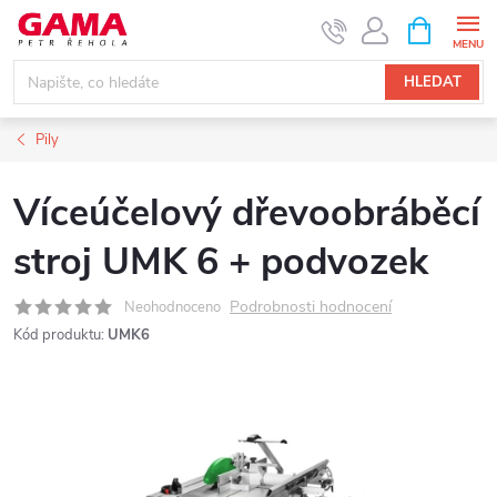
Přejít
NÁKUPNÍ
KOŠÍK
na
obsah
HLEDAT
Pily
Víceúčelový dřevoobráběcí
stroj UMK 6 + podvozek
Podrobnosti hodnocení
Neohodnoceno
Kód produktu:
UMK6