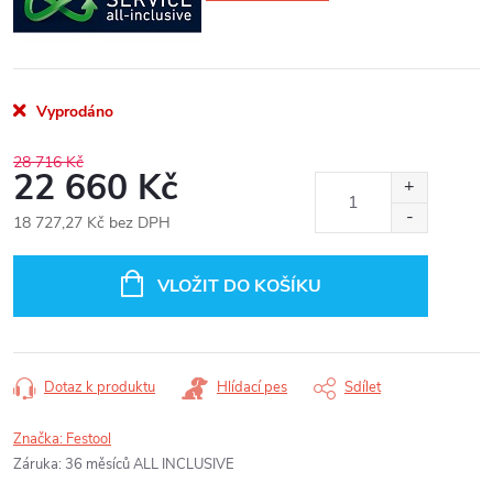
Vyprodáno
28 716 Kč
22 660 Kč
18 727,27 Kč bez DPH
Měrná
cena:
VLOŽIT DO KOŠÍKU
Dotaz k produktu
Hlídací pes
Sdílet
Značka:
Festool
Záruka
:
36 měsíců ALL INCLUSIVE