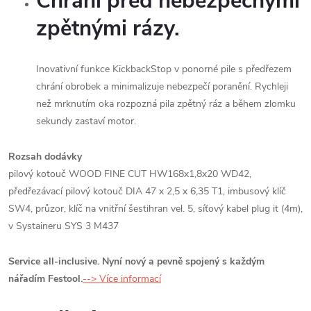
Chrání před nebezpečnými
zpětnými rázy.
Inovativní funkce KickbackStop v ponorné pile s předřezem
chrání obrobek a minimalizuje nebezpečí poranění. Rychleji
než mrknutím oka rozpozná pila zpětný ráz a během zlomku
sekundy zastaví motor.
Rozsah dodávky
pilový kotouč WOOD FINE CUT HW168x1,8x20 WD42,
předřezávací pilový kotouč DIA 47 x 2,5 x 6,35 T1, imbusový klíč
SW4, průzor, klíč na vnitřní šestihran vel. 5, síťový kabel plug it (4m),
v Systaineru SYS 3 M437
Service all-inclusive. Nyní nový a pevně spojený s každým
nářadím Festool.
--> Více informací