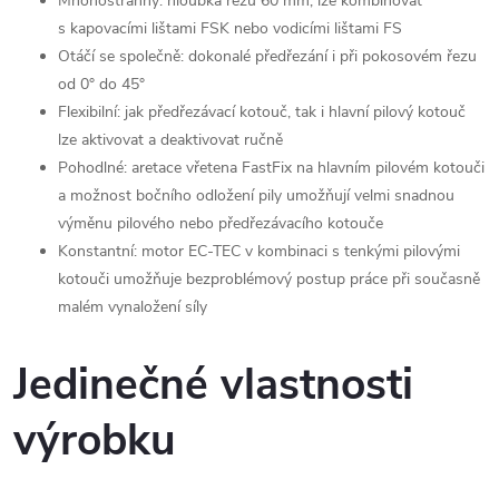
Mnohostranný: hloubka řezu 60 mm, lze kombinovat
s kapovacími lištami FSK nebo vodicími lištami FS
Otáčí se společně: dokonalé předřezání i při pokosovém řezu
od 0° do 45°
Flexibilní: jak předřezávací kotouč, tak i hlavní pilový kotouč
lze aktivovat a deaktivovat ručně
Pohodlné: aretace vřetena FastFix na hlavním pilovém kotouči
a možnost bočního odložení pily umožňují velmi snadnou
výměnu pilového nebo předřezávacího kotouče
Konstantní: motor EC-TEC v kombinaci s tenkými pilovými
kotouči umožňuje bezproblémový postup práce při současně
malém vynaložení síly
Jedinečné vlastnosti
výrobku