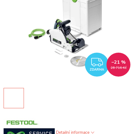
ZDARM
–21 %
28 716 Kč
ZDARMA
Detailní informace