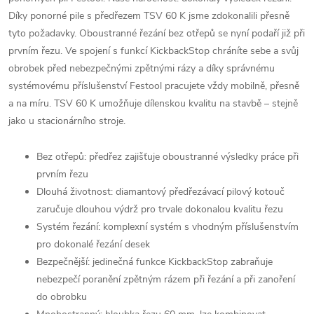
Díky ponorné pile s předřezem TSV 60 K jsme zdokonalili přesně
tyto požadavky. Oboustranné řezání bez otřepů se nyní podaří již při
prvním řezu. Ve spojení s funkcí KickbackStop chráníte sebe a svůj
obrobek před nebezpečnými zpětnými rázy a díky správnému
systémovému příslušenství Festool pracujete vždy mobilně, přesně
a na míru. TSV 60 K umožňuje dílenskou kvalitu na stavbě – stejně
jako u stacionárního stroje.
Bez otřepů: předřez zajišťuje oboustranné výsledky práce při
prvním řezu
Dlouhá životnost: diamantový předřezávací pilový kotouč
zaručuje dlouhou výdrž pro trvale dokonalou kvalitu řezu
Systém řezání: komplexní systém s vhodným příslušenstvím
pro dokonalé řezání desek
Bezpečnější: jedinečná funkce KickbackStop zabraňuje
nebezpečí poranění zpětným rázem při řezání a při zanoření
do obrobku