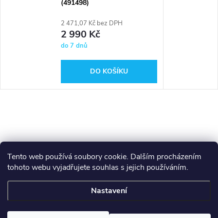
(491498)
2 471,07 Kč bez DPH
2 990 Kč
do 7 dnů
DO KOŠÍKU
Tento web používá soubory cookie. Dalším procházením
tohoto webu vyjadřujete souhlas s jejich používáním.
Z
Makita
Milwaukee
Festool
Nastavení
á
Copyright 2026
GAMA - NÁŘADÍ
. Všechna práva vyhrazena.