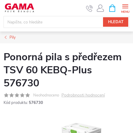
Přejít
NÁKUPNÍ
KOŠÍK
na
obsah
HLEDAT
Pily
Ponorná pila s předřezem
TSV 60 KEBQ-Plus
576730
Podrobnosti hodnocení
Neohodnoceno
Kód produktu:
576730