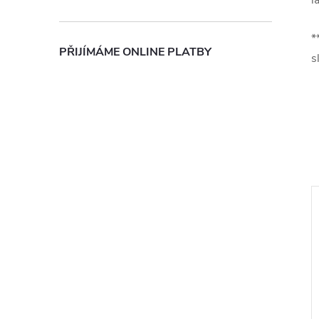
l
*
PŘIJÍMÁME ONLINE PLATBY
s