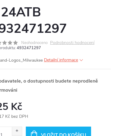
 24ATB
932471297
Podrobnosti hodnocení
Neohodnoceno
produktu:
4932471297
Detailní informace
odavatele, o dostupnosti budete neprodleně
ormováni
25 Kč
17 Kč bez DPH
ná
:
VLOŽIT DO KOŠÍKU