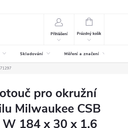
ervis
Novinky
NÁKUPNÍ
KOŠÍK
Prázdný košík
Přihlášení
Skladování
Měření a značení
Osv
2471297
otouč pro okružní
ilu Milwaukee CSB
 W 184 x 30 x 1.6