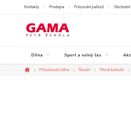
Přejít
Kontakty
Prodejna
Frézování pařezů
Obchodní
na
obsah
Dílna
Sport a volný čas
Akc
Příslušenství dílna
Řezání
Pilové kotouče
Domů
P
o
s