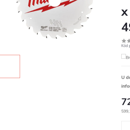
x
4
Kód 
U d
inf
7
599,
Měr
cena