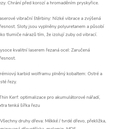
ezy. Chrání před korozí a hromaděním pryskyřice.
aserové vibrační štěrbiny: Nízké vibrace a zvýšená
řesnost. Sloty jsou vyplněny polyuretanem a působí
ako tlumiče nárazů tím, že izolují zuby od vibrací.
ysoce kvalitní laserem řezaná ocel: Zaručená
řesnost.
rémiový karbid wolframu plněný kobaltem: Ostré a
isté řezy.
Thin Kerf: optimalizace pro akumulátorové nářadí,
xtra tenká šířka řezu
 Všechny druhy dřeva: Měkké / tvrdé dřevo, překližka,