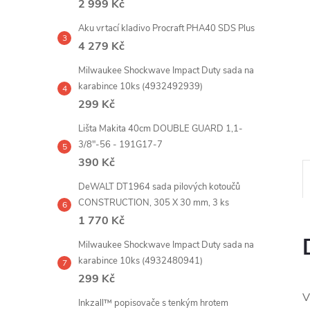
2 999 Kč
e
Aku vrtací kladivo Procraft PHA40 SDS Plus
l
4 279 Kč
Milwaukee Shockwave Impact Duty sada na
karabince 10ks (4932492939)
299 Kč
Lišta Makita 40cm DOUBLE GUARD 1,1-
3/8"-56 - 191G17-7
390 Kč
DeWALT DT1964 sada pilových kotoučů
CONSTRUCTION, 305 X 30 mm, 3 ks
1 770 Kč
Milwaukee Shockwave Impact Duty sada na
karabince 10ks (4932480941)
299 Kč
V
Inkzall™ popisovače s tenkým hrotem