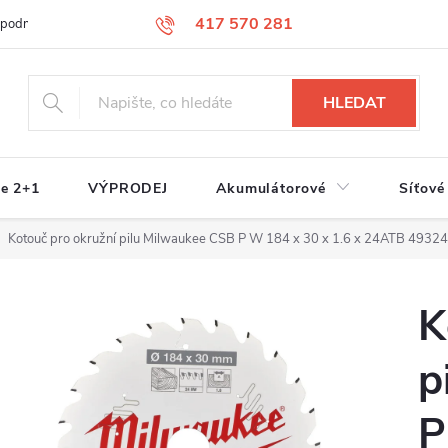
417 570 281
 podmínky
Podmínky ochrany osobních údajů
Jak nakupovat
S
HLEDAT
e 2+1
VÝPRODEJ
Akumulátorové
Síťové
Kotouč pro okružní pilu Milwaukee CSB P W 184 x 30 x 1.6 x 24ATB 493
K
p
P