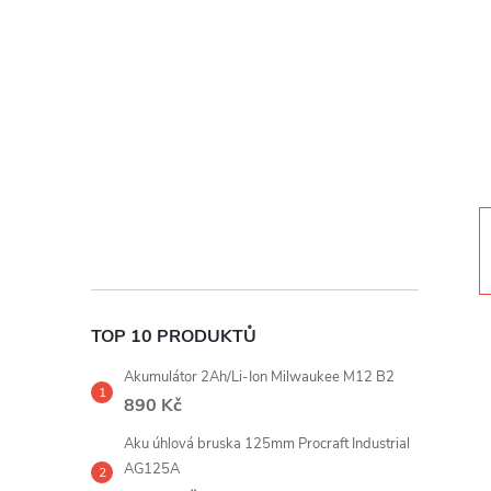
t
r
a
n
n
í
TOP 10 PRODUKTŮ
p
Akumulátor 2Ah/Li-Ion Milwaukee M12 B2
a
890 Kč
Aku úhlová bruska 125mm Procraft Industrial
n
AG125A