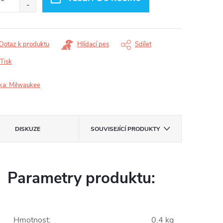
Dotaz k produktu
Hlídací pes
Sdílet
Tisk
ka:
Milwaukee
DISKUZE
SOUVISEJÍCÍ PRODUKTY
Parametry produktu:
Hmotnost
:
0.4 kg