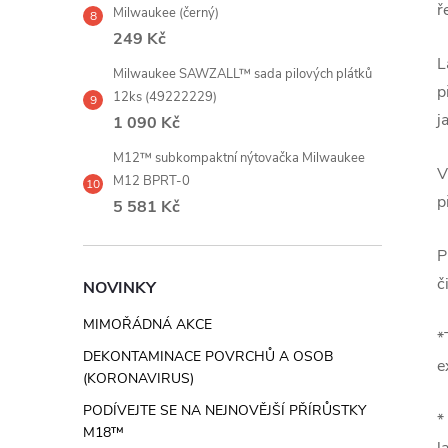
ř
Milwaukee (černý)
249 Kč
L
Milwaukee SAWZALL™ sada pilových plátků
p
12ks (49222229)
j
1 090 Kč
M12™ subkompaktní nýtovačka Milwaukee
V
M12 BPRT-0
p
5 581 Kč
P
č
NOVINKY
MIMOŘÁDNÁ AKCE
*
DEKONTAMINACE POVRCHŮ A OSOB
e
(KORONAVIRUS)
PODÍVEJTE SE NA NEJNOVĚJŠÍ PŘÍRŮSTKY
*
M18™