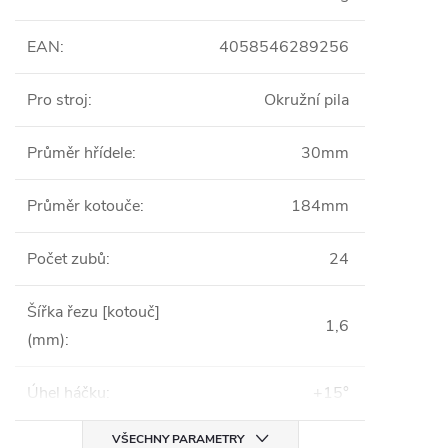
EAN
:
4058546289256
Pro stroj
:
Okružní pila
Průměr hřídele
:
30mm
Průměr kotouče
:
184mm
Počet zubů
:
24
Šířka řezu [kotouč]
1,6
(mm)
:
Úhel háčku
:
+15°
VŠECHNY PARAMETRY