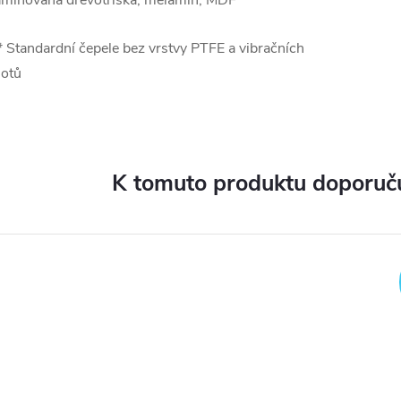
aminovaná dřevotříska, melamin, MDF
* Standardní čepele bez vrstvy PTFE a vibračních
lotů
K tomuto produktu doporuču