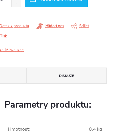
Dotaz k produktu
Hlídací pes
Sdílet
Tisk
ka:
Milwaukee
DISKUZE
Parametry produktu:
Hmotnost
:
0.4 kg