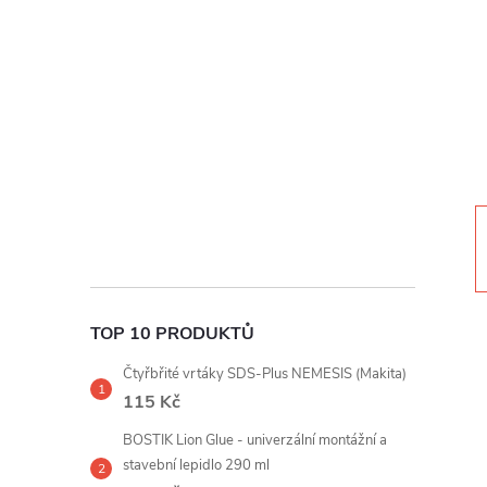
t
r
a
n
n
í
TOP 10 PRODUKTŮ
p
Čtyřbřité vrtáky SDS-Plus NEMESIS (Makita)
a
115 Kč
BOSTIK Lion Glue - univerzální montážní a
n
stavební lepidlo 290 ml