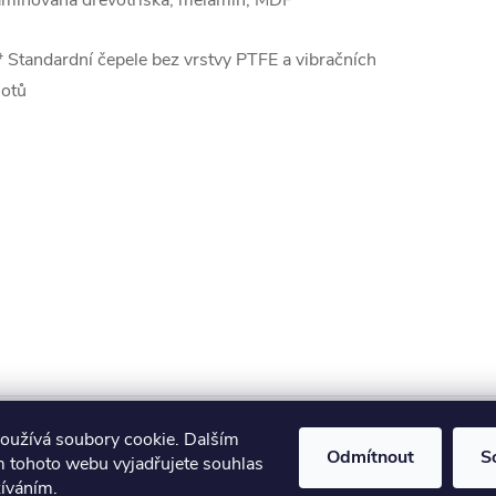
aminovaná dřevotříska, melamin, MDF
* Standardní čepele bez vrstvy PTFE a vibračních
lotů
Makita
Milwaukee
Festool
oužívá soubory cookie. Dalším
Odmítnout
S
 tohoto webu vyjadřujete souhlas
žíváním.