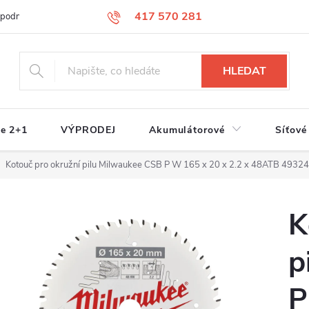
417 570 281
 podmínky
Podmínky ochrany osobních údajů
Jak nakupovat
S
HLEDAT
e 2+1
VÝPRODEJ
Akumulátorové
Síťové
Kotouč pro okružní pilu Milwaukee CSB P W 165 x 20 x 2.2 x 48ATB 493
K
p
P