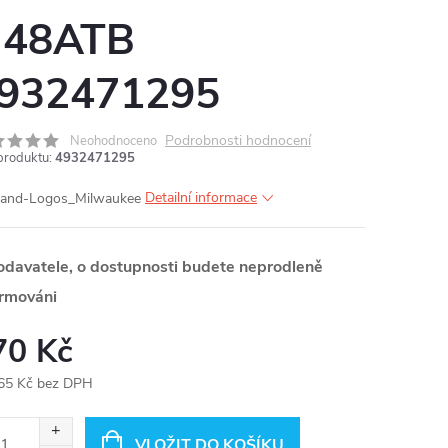
 48ATB
932471295
Podrobnosti hodnocení
Neohodnoceno
produktu:
4932471295
Detailní informace
odavatele, o dostupnosti budete neprodleně
ormováni
70 Kč
65 Kč bez DPH
ná
:
VLOŽIT DO KOŠÍKU