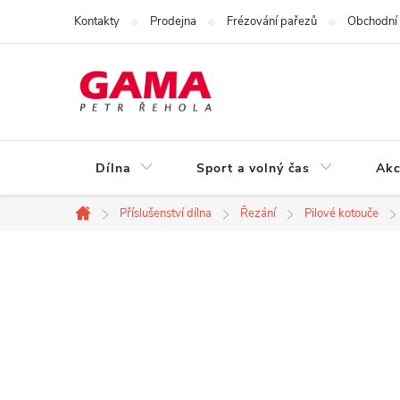
Přejít
Kontakty
Prodejna
Frézování pařezů
Obchodní
na
obsah
Dílna
Sport a volný čas
Akc
Příslušenství dílna
Řezání
Pilové kotouče
Domů
P
o
s