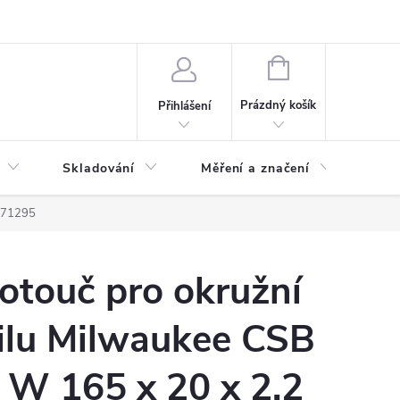
ervis
Novinky
NÁKUPNÍ
KOŠÍK
Prázdný košík
Přihlášení
Skladování
Měření a značení
Osv
2471295
otouč pro okružní
ilu Milwaukee CSB
 W 165 x 20 x 2.2