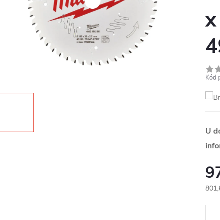
x
4
Kód 
U d
inf
9
801,
Měr
cena