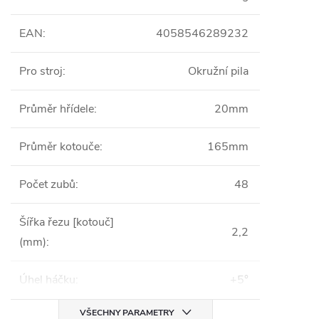
EAN
:
4058546289232
Pro stroj
:
Okružní pila
Průměr hřídele
:
20mm
Průměr kotouče
:
165mm
Počet zubů
:
48
Šířka řezu [kotouč]
2,2
(mm)
:
Úhel háčku
:
+5°
VŠECHNY PARAMETRY