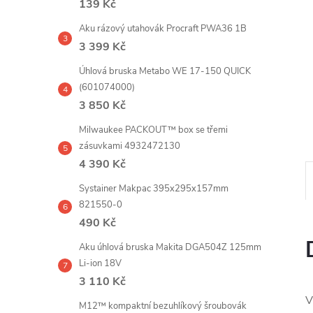
139 Kč
e
Aku rázový utahovák Procraft PWA36 1B
l
3 399 Kč
Úhlová bruska Metabo WE 17-150 QUICK
(601074000)
3 850 Kč
Milwaukee PACKOUT™ box se třemi
zásuvkami 4932472130
4 390 Kč
Systainer Makpac 395x295x157mm
821550-0
490 Kč
Aku úhlová bruska Makita DGA504Z 125mm
Li-ion 18V
3 110 Kč
V
M12™ kompaktní bezuhlíkový šroubovák