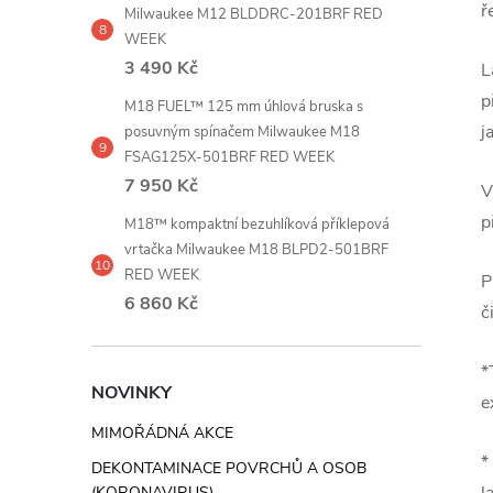
ř
Milwaukee M12 BLDDRC-201BRF RED
WEEK
3 490 Kč
L
p
M18 FUEL™ 125 mm úhlová bruska s
j
posuvným spínačem Milwaukee M18
FSAG125X-501BRF RED WEEK
7 950 Kč
V
p
M18™ kompaktní bezuhlíková příklepová
vrtačka Milwaukee M18 BLPD2-501BRF
RED WEEK
P
6 860 Kč
č
*
NOVINKY
e
MIMOŘÁDNÁ AKCE
*
DEKONTAMINACE POVRCHŮ A OSOB
(KORONAVIRUS)