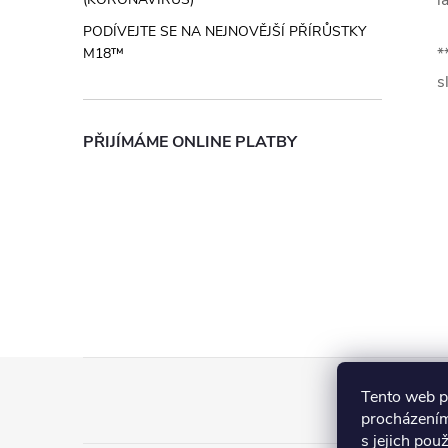
l
PODÍVEJTE SE NA NEJNOVĚJŠÍ PŘÍRŮSTKY
*
M18™
s
PŘIJÍMÁME ONLINE PLATBY
Z
Tento web p
á
procházením
s jejich pou