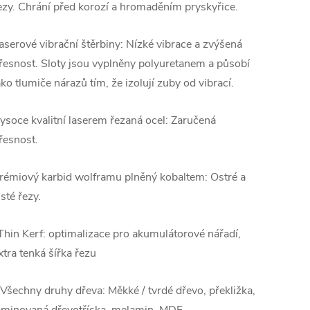
ezy. Chrání před korozí a hromaděním pryskyřice.
aserové vibrační štěrbiny: Nízké vibrace a zvýšená
řesnost. Sloty jsou vyplněny polyuretanem a působí
ako tlumiče nárazů tím, že izolují zuby od vibrací.
ysoce kvalitní laserem řezaná ocel: Zaručená
řesnost.
rémiový karbid wolframu plněný kobaltem: Ostré a
isté řezy.
Thin Kerf: optimalizace pro akumulátorové nářadí,
xtra tenká šířka řezu
 Všechny druhy dřeva: Měkké / tvrdé dřevo, překližka,